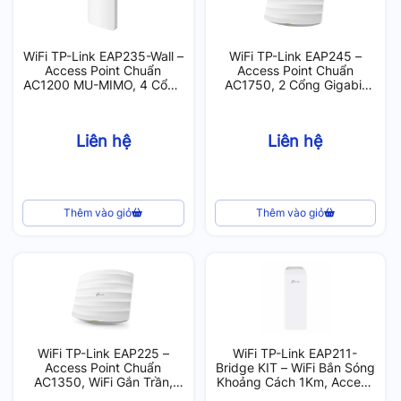
WiFi TP-Link EAP235-Wall –
WiFi TP-Link EAP245 –
Access Point Chuẩn
Access Point Chuẩn
AC1200 MU-MIMO, 4 Cổng
AC1750, 2 Cổng Gigabit
Gigabit, WiFi Gắn Tường,
PoE, WiFi Gắn Trần, 220
200 User
User
Liên hệ
Liên hệ
Thêm vào giỏ
Thêm vào giỏ
WiFi TP-Link EAP225 –
WiFi TP-Link EAP211-
Access Point Chuẩn
Bridge KIT – WiFi Bắn Sóng
AC1350, WiFi Gắn Trần,
Khoảng Cách 1Km, Access
220 User
Point Ngoài Trời