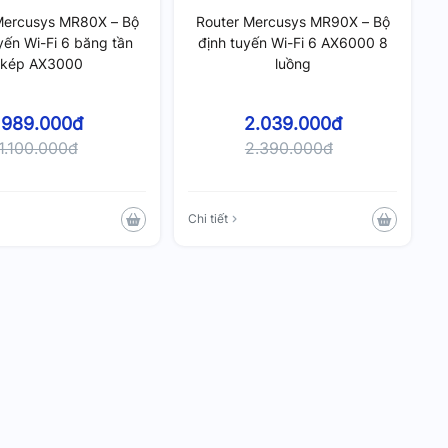
Mercusys MR80X – Bộ
Router Mercusys MR90X – Bộ
yến Wi-Fi 6 băng tần
định tuyến Wi-Fi 6 AX6000 8
kép AX3000
luồng
989.000đ
2.039.000đ
1.100.000đ
2.390.000đ
Chi tiết