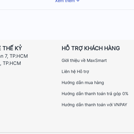
Xem thêm
 THẾ KỶ
HỖ TRỢ KHÁCH HÀNG
ận 7, TP.HCM
Giới thiệu về MaxSmart
h, TP.HCM
Router Mercusys MR90X – Bộ định tuyến Wi-Fi 6 AX6000 8 luồng
Liên hệ Hỗ trợ
 cầu phủ sóng rộng lớn cho cả gia đình, văn phòng hay các không gi
Hướng dẫn mua hàng
Hướng dẫn thanh toán trả góp 0%
0 – 500m, đảm bảo kết nối ổn định ở mọi ngõ ngách, giúp người dù
Hướng dẫn thanh toán với VNPAY
ẩn kết nối hiện đại như USB 3.0, tương thích với nhiều nguồn điện 
ó thiết kế nhỏ gọn, tinh tế, dễ dàng bố trí trong không gian sống ho