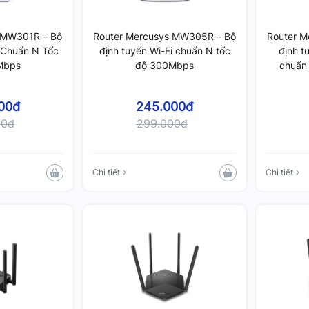
 MW301R – Bộ
Router Mercusys MW305R – Bộ
Router M
i Chuẩn N Tốc
định tuyến Wi-Fi chuẩn N tốc
định t
Mbps
độ 300Mbps
chuẩn
00đ
245.000đ
00đ
299.000đ
Chi tiết
Chi tiết