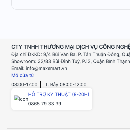
CTY TNHH THƯƠNG MẠI DỊCH VỤ CÔNG NGHỆ
Địa chỉ ĐKKD: 9/4 Bùi Văn Ba, P. Tân Thuận Đông, Qu
Showroom: 32/83 Bùi Đình Tuý, P.12, Quận Bình Thạn
Email: info@maxsmart.vn
Mở cửa từ
Khả Năng Phủ Sóng Cao: WiFi Mercusys có thể đáp ứng nhu
08:00-17:00
T. Bảy 08:00-12:00
tín hiệu WiFi sẽ dễ dàng bao phủ toàn bộ không gian.
Phạm Vi Phủ Sóng Ấn Tượng: Với phạm vi phủ sóng từ 30
HỖ TRỢ KỸ THUẬT (8-20H)
Hỗ Trợ Chuẩn Kết Nối Đa Dạng: Mercusys cung cấp các chu
0865 79 33 39
dụng với adapter, cổng USB, hay pin dự phòng.
Thiết Kế Đơn Giản, Đẹp Mắt: Các thiết bị WiFi Mercusys c
mang đến sự lựa chọn phong phú cho người dùng.