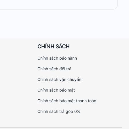
CHÍNH SÁCH
Chính sách bảo hành
Chính sách đổi trả
an công cộng. Chỉ cần đặt thiết bị ở vị trí trung tâm,
Chính sách vận chuyển
Chính sách bảo mật
ng trải nghiệm lướt web, xem phim, chơi game mượt mà.
Chính sách bảo mật thanh toán
và thiết bị khác nhau. Người dùng có thể linh hoạt sử
Chính sách trả góp 0%
ặc làm việc. Với hai tông màu trắng và đen, sản phẩm