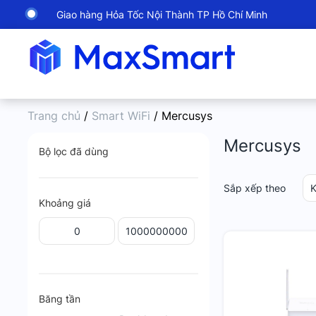
Giao hàng Hỏa Tốc Nội Thành TP Hồ Chí Minh
Trang chủ
/
Smart WiFi
/ Mercusys
Mercusys
Bộ lọc đã dùng
Sắp xếp theo
K
Khoảng giá
Băng tần