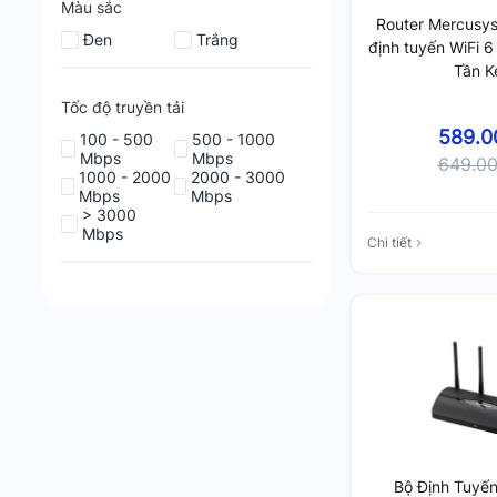
Màu sắc
Router Mercusy
Đen
Trắng
định tuyến WiFi 
Tần K
Tốc độ truyền tải
589.0
100 - 500
500 - 1000
Mbps
Mbps
649.0
1000 - 2000
2000 - 3000
Mbps
Mbps
> 3000
Mbps
Chi tiết
Bộ Định Tuyế