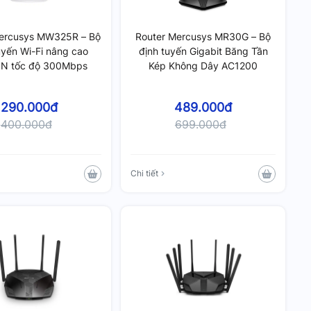
ercusys MW325R – Bộ
Router Mercusys MR30G – Bộ
uyến Wi-Fi nâng cao
định tuyến Gigabit Băng Tần
 N tốc độ 300Mbps
Kép Không Dây AC1200
290.000đ
489.000đ
400.000đ
699.000đ
Chi tiết