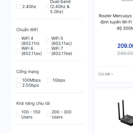
Dual-band
2.4Ghz
(2.4Ghz &
5.Ghz)
Router Mercusys
định tuyến Wi-F
độ 300
Chuẩn WiFi
WiFi 4
WiFi 5
(802.11n)
(802.11ac)
209.0
WiFi 6
WiFi 7
249.0
(802.11ax)
(802.11be)
Cổng mạng
Chi tiết
100Mbps
1Gbps
2.5Gbps
Khả năng chịu tải
100 - 150
200 - 300
Users
Users