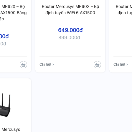
s MR62X – Bộ
Router Mercusys MR60X – Bộ
Router 
6 AX1500 Băng
định tuyến WiFi 6 AX1500
định tu
ép
649.000đ
00đ
899.000đ
00đ
Chi tiết
Chi tiết
n Mercusys