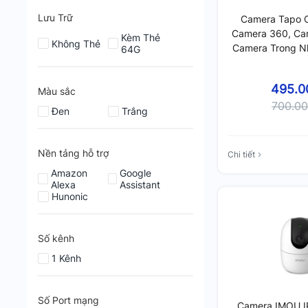
Lưu Trữ
Camera Tapo 
Camera 360, Cam
Kèm Thẻ
Không Thẻ
Camera Trong N
64G
AI thông Minh
495.0
Màu sắc
700.0
Đen
Trắng
Nền tảng hỗ trợ
Chi tiết
Amazon
Google
Alexa
Assistant
Hunonic
Số kênh
1 Kênh
Số Port mạng
Camera IMOU I