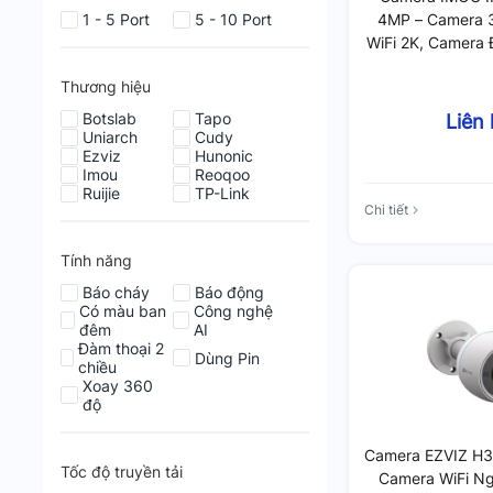
4MP – Camera 
1 - 5 Port
5 - 10 Port
WiFi 2K, Camera 
Chiề
Thương hiệu
Botslab
Tapo
Liên
Uniarch
Cudy
Ezviz
Hunonic
Imou
Reoqoo
Ruijie
TP-Link
Chi tiết
Tính năng
Báo cháy
Báo động
Có màu ban
Công nghệ
đêm
AI
Đàm thoại 2
Dùng Pin
chiều
Xoay 360
độ
Camera EZVIZ H3
Tốc độ truyền tải
Camera WiFi Ngo