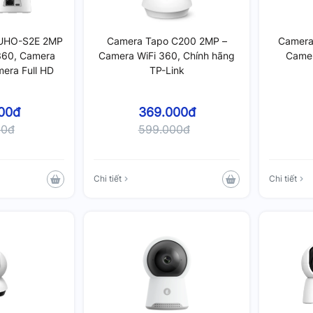
 UHO-S2E 2MP
Camera Tapo C200 2MP –
Camera
360, Camera
Camera WiFi 360, Chính hãng
Camer
era Full HD
TP-Link
00đ
369.000đ
00đ
599.000đ
Chi tiết
Chi tiết