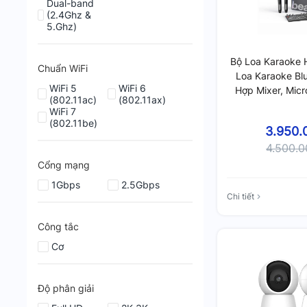
Dual-band
(2.4Ghz &
5.Ghz)
Bộ Loa Karaoke 
Chuẩn WiFi
Loa Karaoke Blu
WiFi 5
WiFi 6
Hợp Mixer, Mic
(802.11ac)
(802.11ax)
Cao C
WiFi 7
(802.11be)
3.950.
4.500.
Cổng mạng
1Gbps
2.5Gbps
Chi tiết
Công tắc
Cơ
Độ phân giải