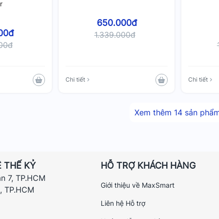
r
650.000đ
00đ
1.339.000đ
000đ
Chi tiết
Chi tiết
Xem thêm
14
sản phẩ
 THẾ KỶ
HỖ TRỢ KHÁCH HÀNG
ận 7, TP.HCM
Giới thiệu về MaxSmart
h, TP.HCM
Liên hệ Hỗ trợ