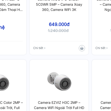
360, Camera
5C0WR 5MP – Camera Xoay
– Came
Đàm Thoại Hai
360, Camera WiFi 3K
Ngoà
u
649.000đ
 hệ
1.240.000đ
Chi tiết
Chi tiết
C Color 2MP –
Camera EZVIZ H3C 2MP –
Camer
ài Trời, Full
Camera WiFi Ngoài Trời Full HD
Camera