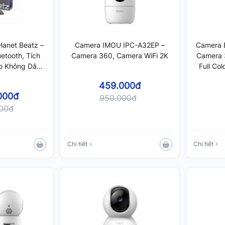
Hanet Beatz –
Camera IMOU IPC-A32EP –
Camera 
etooth, Tích
Camera 360, Camera WiFi 2K
Camera 
ro Không Dây
Full Co
ấp
459.000đ
000đ
950.000đ
000đ
Chi tiết
Chi tiết