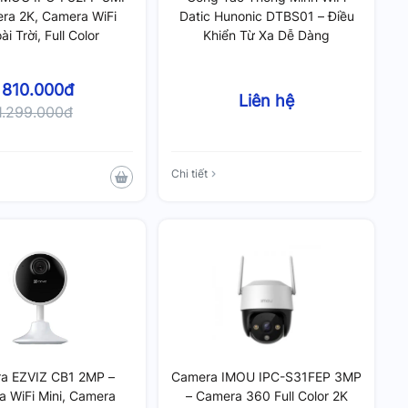
ra 2K, Camera WiFi
Datic Hunonic DTBS01 – Điều
i Trời, Full Color
Khiển Từ Xa Dễ Dàng
810.000đ
Liên hệ
1.299.000đ
Chi tiết
a EZVIZ CB1 2MP –
Camera IMOU IPC-S31FEP 3MP
 WiFi Mini, Camera
– Camera 360 Full Color 2K