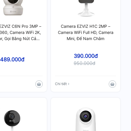
EZVIZ C6N Pro 3MP –
Camera EZVIZ H1C 2MP –
360, Camera WiFi 2K,
Camera WiFi Full HD, Camera
lor, Gọi Bằng Nút Cảm
Mini, Đế Nam Châm
Ứng
390.000đ
489.000đ
950.000đ
Chi tiết