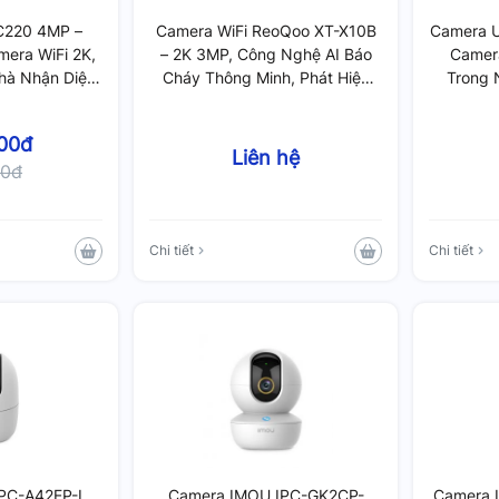
C220 4MP –
Camera WiFi ReoQoo XT-X10B
Camera U
era WiFi 2K,
– 2K 3MP, Công Nghệ AI Báo
Camer
hà Nhận Diện
Cháy Thông Minh, Phát Hiện
Trong 
, Zoom 12X
Tiếng Trẻ Em Khóc
00đ
Liên hệ
00đ
Chi tiết
Chi tiết
PC-A42EP-L
Camera IMOU IPC-GK2CP-
Camera 