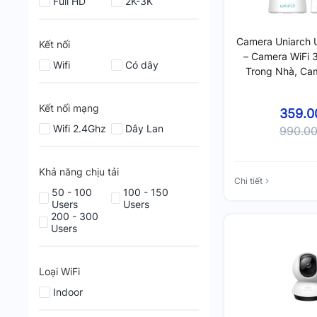
Full HD
2K-3K
Camera Uniarch
Kết nối
– Camera WiFi 
Wifi
Có dây
Trong Nhà, Cam
Kết nối mạng
359.0
Wifi 2.4Ghz
Dây Lan
990.0
Khả năng chịu tải
Chi tiết
50 - 100
100 - 150
Users
Users
200 - 300
Users
Loại WiFi
Indoor