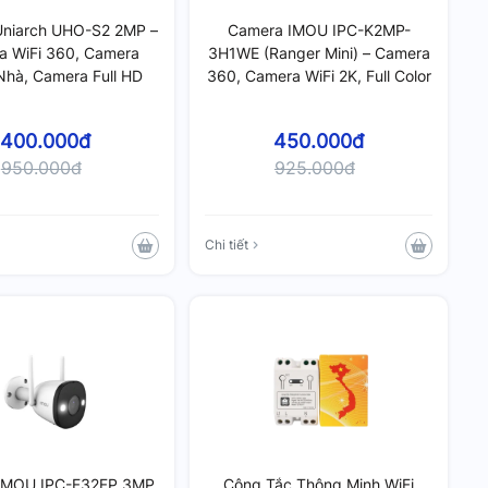
niarch UHO-S2 2MP –
Camera IMOU IPC-K2MP-
a WiFi 360, Camera
3H1WE (Ranger Mini) – Camera
Nhà, Camera Full HD
360, Camera WiFi 2K, Full Color
400.000đ
450.000đ
950.000đ
925.000đ
Chi tiết
IMOU IPC-F32FP 3MP
Công Tắc Thông Minh WiFi