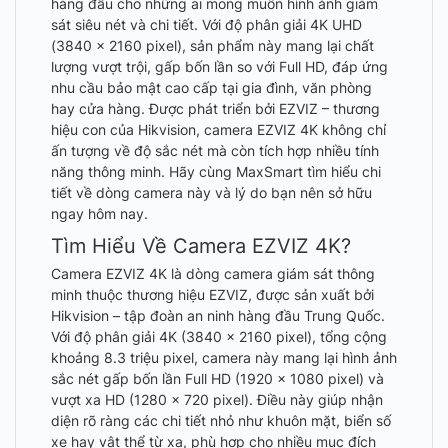
hàng đầu cho những ai mong muốn hình ảnh giám
sát siêu nét và chi tiết. Với độ phân giải 4K UHD
(3840 x 2160 pixel), sản phẩm này mang lại chất
lượng vượt trội, gấp bốn lần so với Full HD, đáp ứng
nhu cầu bảo mật cao cấp tại gia đình, văn phòng
hay cửa hàng. Được phát triển bởi EZVIZ – thương
hiệu con của Hikvision, camera EZVIZ 4K không chỉ
ấn tượng về độ sắc nét mà còn tích hợp nhiều tính
năng thông minh. Hãy cùng MaxSmart tìm hiểu chi
tiết về dòng camera này và lý do bạn nên sở hữu
ngay hôm nay.
Tìm Hiểu Về Camera EZVIZ 4K?
Camera EZVIZ 4K là dòng camera giám sát thông
minh thuộc thương hiệu EZVIZ, được sản xuất bởi
Hikvision – tập đoàn an ninh hàng đầu Trung Quốc.
Với độ phân giải 4K (3840 x 2160 pixel), tổng cộng
khoảng 8.3 triệu pixel, camera này mang lại hình ảnh
sắc nét gấp bốn lần Full HD (1920 x 1080 pixel) và
vượt xa HD (1280 x 720 pixel). Điều này giúp nhận
diện rõ ràng các chi tiết nhỏ như khuôn mặt, biển số
xe hay vật thể từ xa, phù hợp cho nhiều mục đích