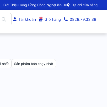
Giới Thiệu
Cộng Đồng Công Nghệ
Liên Hệ
Địa chỉ cửa hàng
0
Tài khoản
Giỏ hàng
0829.79.33.39
 nhất
Sản phẩm bán chạy nhất