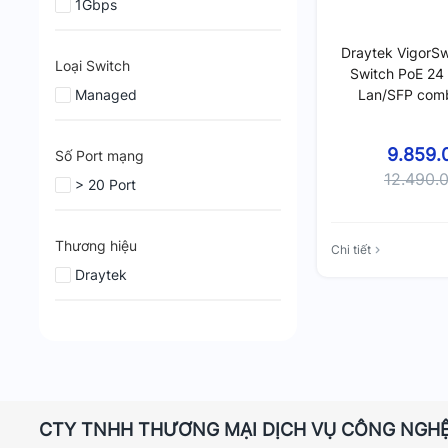
1Gbps
Draytek VigorSw
Loại Switch
Switch PoE 24 
Managed
Lan/SFP com
Mana
9.859.
Số Port mạng
12.490.
> 20 Port
Thương hiệu
Chi tiết
Draytek
CTY TNHH THƯƠNG MẠI DỊCH VỤ CÔNG NGHỆ