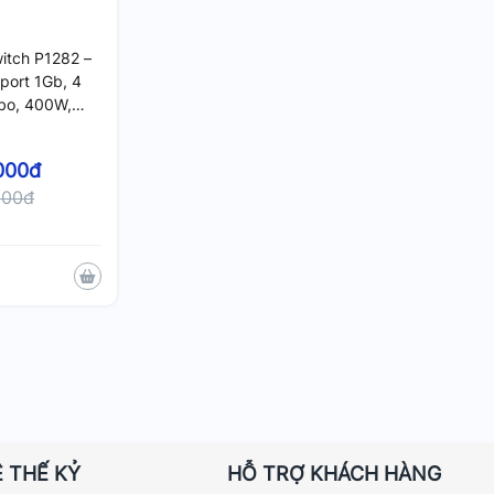
itch P1282 –
port 1Gb, 4
bo, 400W,
ged
000đ
000đ
 THẾ KỶ
HỖ TRỢ KHÁCH HÀNG