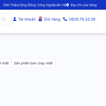
Giới Thiệu
Cộng Đồng Công Nghệ
Liên Hệ
Địa chỉ cửa hàng
0
Tài khoản
Giỏ hàng
0829.79.33.39
 nhất
Sản phẩm bán chạy nhất