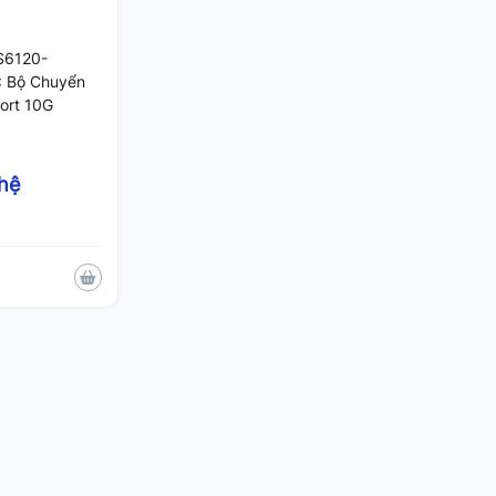
-S6120-
 Bộ Chuyển
ort 10G
 hệ