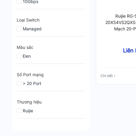
10Gbps
Ruijie RG
Loại Switch
20XS4VS2QXS:
Managed
Mạch 20-P
Màu sắc
Liên
Đen
Số Port mạng
Chi tiết
> 20 Port
Thương hiệu
Ruijie