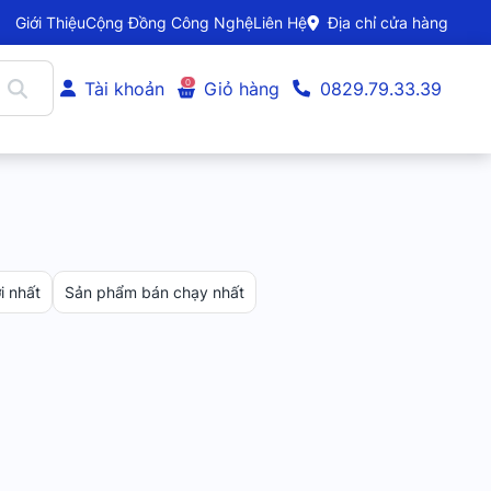
Giới Thiệu
Cộng Đồng Công Nghệ
Liên Hệ
Địa chỉ cửa hàng
0
Tài khoản
Giỏ hàng
0829.79.33.39
 nhất
Sản phẩm bán chạy nhất