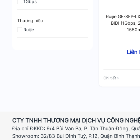
1Gbps
Ruijie GE-SFP-
Thương hiệu
BIDI (1Gbps, 
Ruijie
1550
Liên
Chi tiết
CTY TNHH THƯƠNG MẠI DỊCH VỤ CÔNG NGHỆ
Địa chỉ ĐKKD: 9/4 Bùi Văn Ba, P. Tân Thuận Đông, Qu
Showroom: 32/83 Bùi Đình Tuý, P.12, Quận Bình Thạn