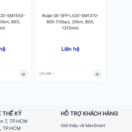
LX20-SM1550-
Ruijie GE-SFP-LX20-SM1310-
20km, BIDI,
BIDI (1Gbps, 20km, BIDI,
nm)
1310nm)
 hệ
Liên hệ
Chi tiết
 THẾ KỶ
HỖ TRỢ KHÁCH HÀNG
ận 7, TP.HCM
Giới thiệu về MaxSmart
h, TP.HCM