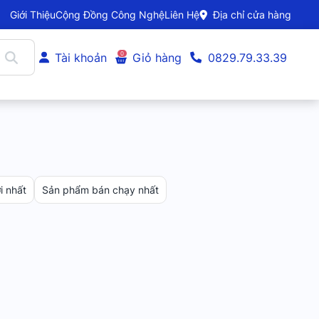
Giới Thiệu
Cộng Đồng Công Nghệ
Liên Hệ
Địa chỉ cửa hàng
0
Tài khoản
Giỏ hàng
0829.79.33.39
 nhất
Sản phẩm bán chạy nhất