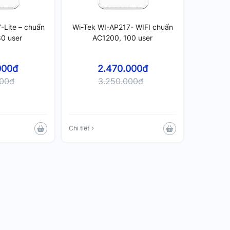
-Lite – chuẩn
Wi-Tek WI-AP217- WIFI chuẩn
0 user
AC1200, 100 user
000đ
2.470.000đ
000đ
3.250.000đ
Chi tiết