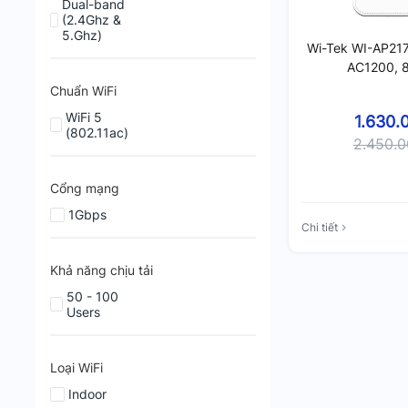
Dual-band
(2.4Ghz &
5.Ghz)
Wi-Tek WI-AP217
AC1200, 8
Chuẩn WiFi
WiFi 5
1.630.
(802.11ac)
2.450.
Cổng mạng
1Gbps
Chi tiết
Khả năng chịu tải
50 - 100
Users
Loại WiFi
Indoor