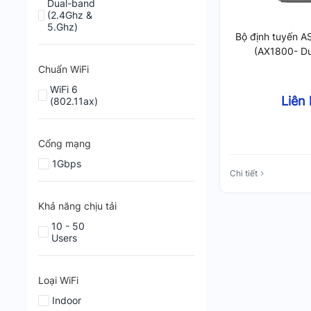
Dual-band
(2.4Ghz &
5.Ghz)
Bộ định tuyến 
(AX1800- Du
Chuẩn WiFi
WiFi 6
Liên
(802.11ax)
Cổng mạng
1Gbps
Chi tiết
Khả năng chịu tải
10 - 50
Users
Loại WiFi
Indoor