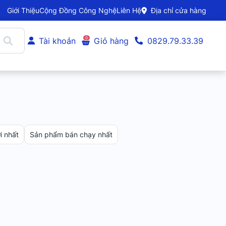
Giới Thiệu
Cộng Đồng Công Nghệ
Liên Hệ
Địa chỉ cửa hàng
0
Tài khoản
Giỏ hàng
0829.79.33.39
 nhất
Sản phẩm bán chạy nhất