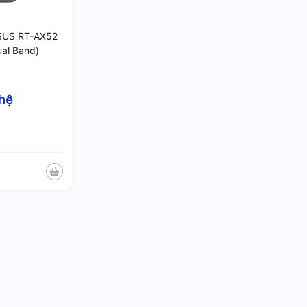
ASUS RT-AX52
al Band)
 hệ