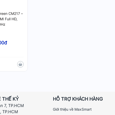
reen CM217 –
MI Full HD,
0Hz
00đ
 THẾ KỶ
HỖ TRỢ KHÁCH HÀNG
ận 7, TP.HCM
Giới thiệu về MaxSmart
h, TP.HCM