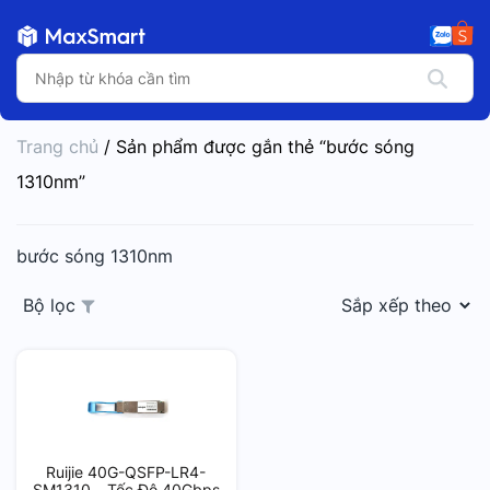
Trang chủ
/ Sản phẩm được gắn thẻ “bước sóng
1310nm”
bước sóng 1310nm
Bộ lọc
Ruijie 40G-QSFP-LR4-
SM1310 – Tốc Độ 40Gbps