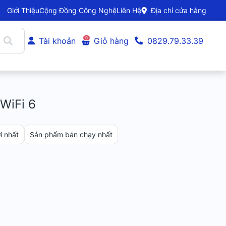
Giới Thiệu
Cộng Đồng Công Nghệ
Liên Hệ
Địa chỉ cửa hàng
0
Tài khoản
Giỏ hàng
0829.79.33.39
WiFi 6
 nhất
Sản phẩm bán chạy nhất