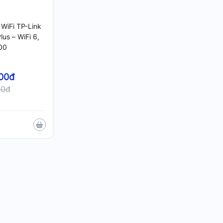
WiFi TP-Link
us – WiFi 6,
00
00đ
00đ