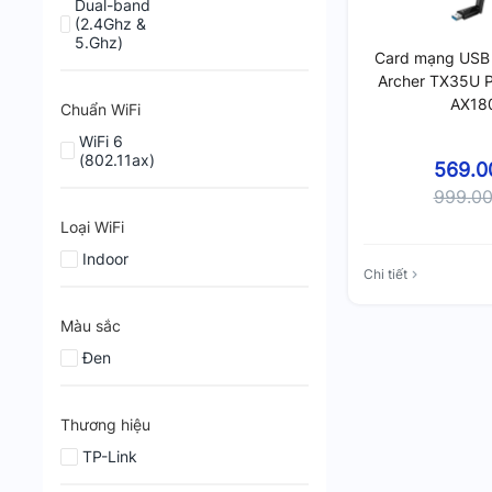
Dual-band
(2.4Ghz &
5.Ghz)
Card mạng USB 
Archer TX35U Pl
AX18
Chuẩn WiFi
WiFi 6
(802.11ax)
569.0
999.0
Loại WiFi
Indoor
Chi tiết
Màu sắc
Đen
Thương hiệu
TP-Link