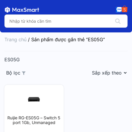
Trang chủ
/ Sản phẩm được gắn thẻ “ES05G”
ES05G
Bộ lọc
Ruijie RG-ES05G – Switch 5
port 1Gb, Unmanaged