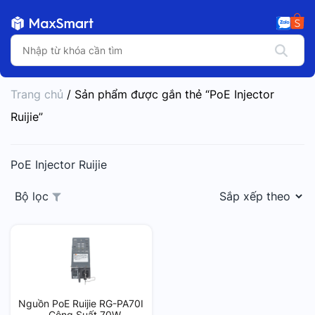
Trang chủ
/ Sản phẩm được gắn thẻ “PoE Injector
Ruijie”
PoE Injector Ruijie
Bộ lọc
Nguồn PoE Ruijie RG-PA70I
– Công Suất 70W