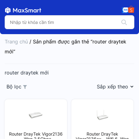
Trang chủ
/ Sản phẩm được gắn thẻ “router draytek
mới”
router draytek mới
Bộ lọc
Router DrayTek Vigor2136
Router DrayTek
– Wan 2.5Gbps
Vigor2136ax – Wifi 6, Wan