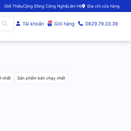
Giới Thiệu
Cộng Đồng Công Nghệ
Liên Hệ
Địa chỉ cửa hàng
0
Tài khoản
Giỏ hàng
0829.79.33.39
 nhất
Sản phẩm bán chạy nhất