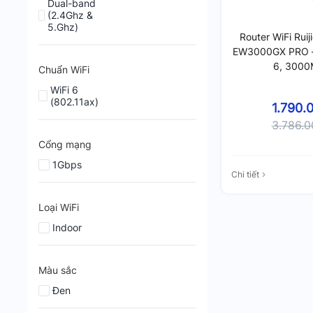
Dual-band
(2.4Ghz &
5.Ghz)
Router WiFi Rui
EW3000GX PRO – 
6, 3000
Chuẩn WiFi
WiFi 6
(802.11ax)
1.790.
3.786.
Cổng mạng
1Gbps
Chi tiết
Loại WiFi
Indoor
Màu sắc
Đen