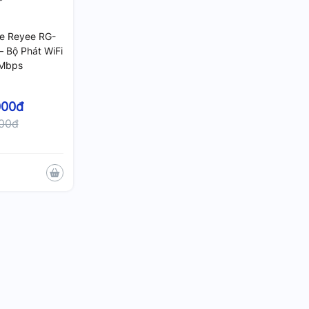
jie Reyee RG-
Bộ Phát WiFi
Mbps
000đ
000đ