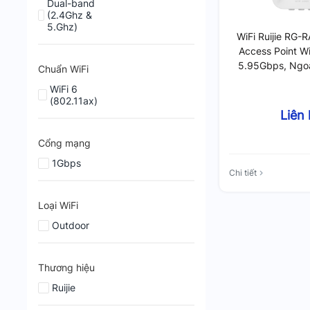
Dual-band
(2.4Ghz &
5.Ghz)
WiFi Ruijie RG-
Access Point Wi
5.95Gbps, Ngoà
Chuẩn WiFi
2.5G, Chịu Tả
WiFi 6
(802.11ax)
Liên
Cổng mạng
1Gbps
Chi tiết
Loại WiFi
Outdoor
Thương hiệu
Ruijie