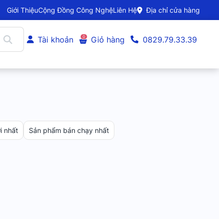
Giới Thiệu
Cộng Đồng Công Nghệ
Liên Hệ
Địa chỉ cửa hàng
0
Tài khoản
Giỏ hàng
0829.79.33.39
 nhất
Sản phẩm bán chạy nhất