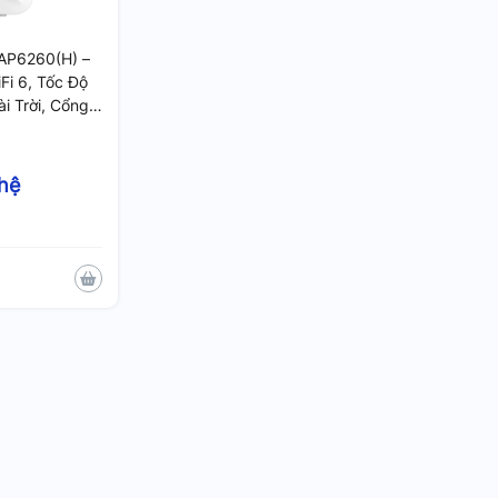
RAP6260(H) –
Fi 6, Tốc Độ
i Trời, Cổng
i 130 User
 hệ