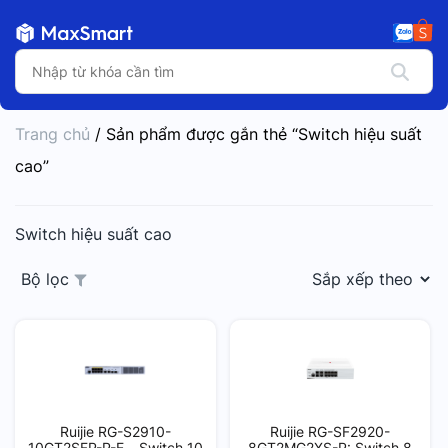
Trang chủ
/ Sản phẩm được gắn thẻ “Switch hiệu suất
cao”
Switch hiệu suất cao
Bộ lọc
Ruijie RG-S2910-
Ruijie RG-SF2920-
10GT2SFP-P-E – Switch 10
8GT2MG2XS-P: Switch 8