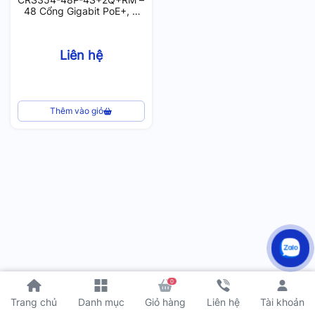
48 Cổng Gigabit PoE+, 4
cổng SFP+ 10Gbps, 2 cổng
QSFP+ 40Gbps
Liên hệ
Thêm vào giỏ
0
Tài khoản
Trang chủ
Danh mục
Giỏ hàng
Liên hệ