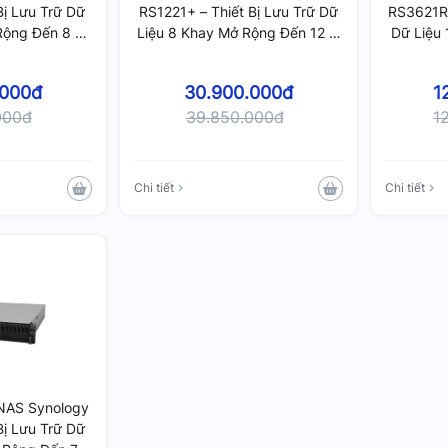
Bị Lưu Trữ Dữ
RS1221+ – Thiết Bị Lưu Trữ Dữ
RS3621RP
Rộng Đến 8 Ổ
Liệu 8 Khay Mở Rộng Đến 12 Ổ
Dữ Liệu
DDR4, Hỗ Trợ
Cứng, RAM 4GB DDR4, Hỗ Trợ
36 Ổ C
 32GB
Nâng Cấp 32GB
Hỗ T
.000đ
30.900.000đ
1
000đ
39.850.000đ
1
Chi tiết
Chi tiết
 NAS Synology
Bị Lưu Trữ Dữ