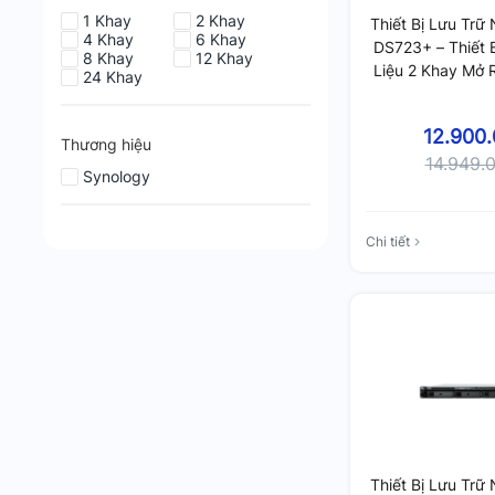
1 Khay
2 Khay
Thiết Bị Lưu Trữ
4 Khay
6 Khay
DS723+ – Thiết 
8 Khay
12 Khay
Liệu 2 Khay Mở 
24 Khay
Cứng, RAM 2GB 
Nâng Cấp
12.900
Thương hiệu
14.949.
Synology
Chi tiết
Thiết Bị Lưu Trữ