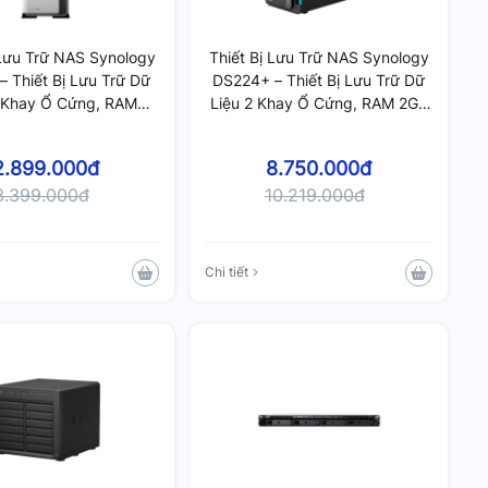
 Lưu Trữ NAS Synology
Thiết Bị Lưu Trữ NAS Synology
– Thiết Bị Lưu Trữ Dữ
DS224+ – Thiết Bị Lưu Trữ Dữ
1 Khay Ổ Cứng, RAM
Liệu 2 Khay Ổ Cứng, RAM 2GB
512MB DDR3L
DDR4, Hỗ Trợ Nâng Cấp 6GB
2.899.000đ
8.750.000đ
3.399.000đ
10.219.000đ
Chi tiết