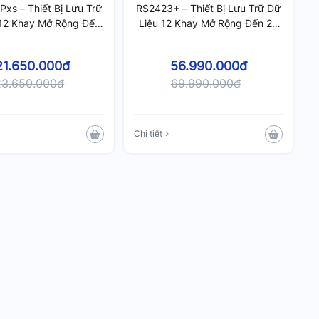
xs – Thiết Bị Lưu Trữ
RS2423+ – Thiết Bị Lưu Trữ Dữ
 12 Khay Mở Rộng Đến
Liệu 12 Khay Mở Rộng Đến 24
ứng, RAM 8GB DDR4,
Ổ Cứng, RAM 8GB DDR4, Hỗ
rợ Nâng Cấp 64GB
Trợ Nâng Cấp 32GB
21.650.000đ
56.990.000đ
23.650.000đ
69.990.000đ
Chi tiết