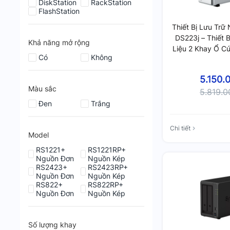
DiskStation
RackStation
FlashStation
Thiết Bị Lưu Trữ
DS223j – Thiết 
Khả năng mở rộng
Liệu 2 Khay Ổ C
Có
Không
DDR
5.150.
Màu sắc
5.819.
Đen
Trắng
Chi tiết
Model
RS1221+
RS1221RP+
Nguồn Đơn
Nguồn Kép
RS2423+
RS2423RP+
Nguồn Đơn
Nguồn Kép
RS822+
RS822RP+
Nguồn Đơn
Nguồn Kép
Số lượng khay