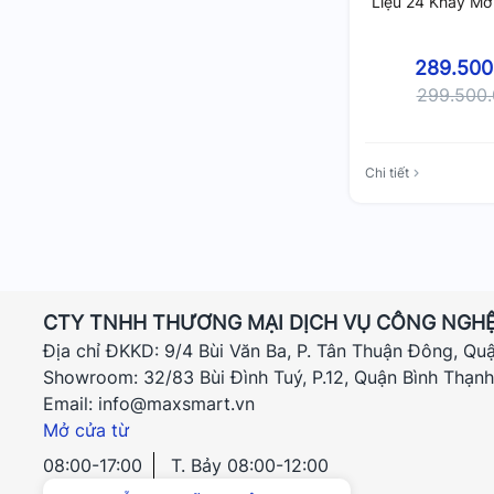
Liệu 24 Khay Mở
Ổ Cứng, RAM 16
Trợ Nâng C
289.500
299.500
Chi tiết
CTY TNHH THƯƠNG MẠI DỊCH VỤ CÔNG NGHỆ
Địa chỉ ĐKKD: 9/4 Bùi Văn Ba, P. Tân Thuận Đông, Qu
Showroom: 32/83 Bùi Đình Tuý, P.12, Quận Bình Thạn
Email: info@maxsmart.vn
Mở cửa từ
08:00-17:00
T. Bảy 08:00-12:00