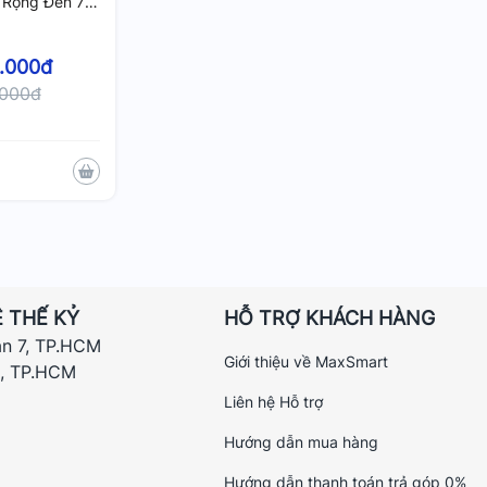
 Rộng Đến 72
GB DDR4, Hỗ
ấp 128GB
.000đ
.000đ
 THẾ KỶ
HỖ TRỢ KHÁCH HÀNG
ận 7, TP.HCM
Giới thiệu về MaxSmart
h, TP.HCM
Liên hệ Hỗ trợ
Hướng dẫn mua hàng
Hướng dẫn thanh toán trả góp 0%