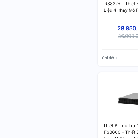
RS822+ – Thiết 
Liệu 4 Khay Mở 
Cứng, RAM 2GB 
Nâng Cấp
28.850
36.900.
Chi tiết
Thiết Bị Lưu Trữ
FS3600 – Thiết 