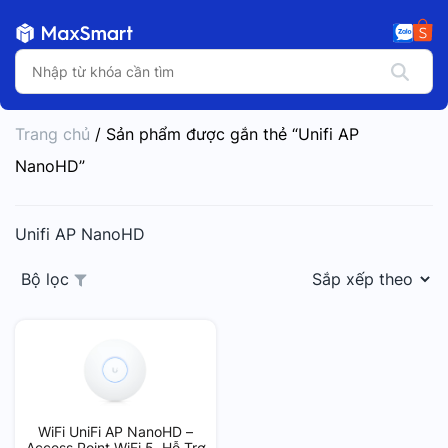
Trang chủ
/ Sản phẩm được gắn thẻ “Unifi AP
NanoHD”
Unifi AP NanoHD
Bộ lọc
WiFi UniFi AP NanoHD –
Access Point WiFi 5, Hỗ Trợ