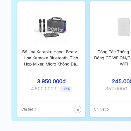
Sản phẩm cho phép bạn chia sẻ quyền kiểm soát với
đều có thể dễ dàng quản lý và kiểm soát điện năng
thoại.
Bộ Loa Karaoke Hanet Beatz –
Công Tắc Thông 
Loa Karaoke Bluetooth, Tích
Đông CT.WF.ON/OF
Hợp Mixer, Micro Không Dây
WiFi
Cao Cấp
3.950.000đ
245.00
4.500.000đ
352.000đ
-12%
Chi tiết
Chi tiết