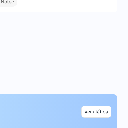
 Notec
Xem tất cả