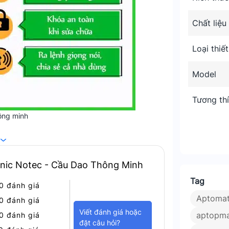
Chất liệu
Loại thiết
Model
Tương th
ông minh
Khi Mất Wifi
nic Notec - Cầu Dao Thông Minh
thể tự động bật/tắt thiết bị điện ngay cả
 thiết bị điện một cách hiệu quả và tiết
Tag
0 đánh giá
ông có mặt ở nhà.
Aptoma
0 đánh giá
g
Viết đánh giá hoặc
aptopma
0 đánh giá
đặt câu hỏi?