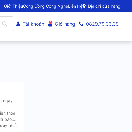
Giới Thiệu
Cộng Đồng Công Nghệ
Liên Hệ
Địa chỉ cửa hàng
0
Tài khoản
Giỏ hàng
0829.79.33.39
ện ngay
iện thoại
ưa bão,…
 duy nhất