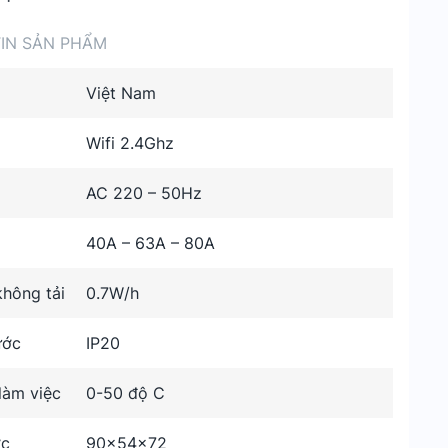
IN SẢN PHẨM
Việt Nam
Wifi 2.4Ghz
AC 220 – 50Hz
40A – 63A – 80A
không tải
0.7W/h
ước
IP20
làm việc
0-50 độ C
ớc
90x54x72