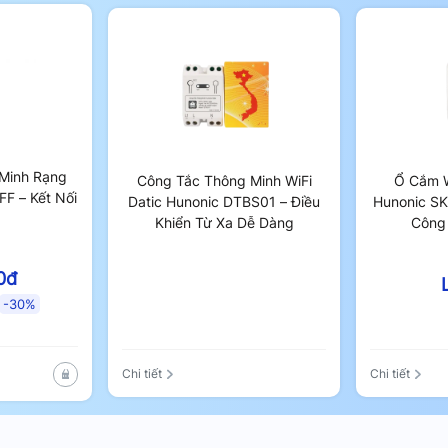
 các thành viên trong gia đình. Mọi người
 tiêu thụ thông qua ứng dụng trên điện
Minh Rạng
Công Tắc Thông Minh WiFi
Ổ Cắm W
F – Kết Nối
Datic Hunonic DTBS01 – Điều
Hunonic SK
Khiển Từ Xa Dễ Dàng
Công
0đ
-30%
Chi tiết
Chi tiết