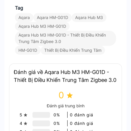
Tag
Aqara
Aqara HM-G01D
Aqara Hub M3
Aqara Hub M3 HM-G01D
Aqara Hub M3 HM-G01D - Thiết Bị Điều Khiển
Trung Tâm Zigbee 3.0
Aqara Hub M3 HM-G01D – mở rộng hệ sinh thái qua Matter
HM-G01D
Thiết Bị Điều Khiển Trung Tâm
Công nghệ hiện đại với MagicPair và Ark 2.0
Đánh giá về Aqara Hub M3 HM-G01D -
Với MagicPair, việc thiết lập và kết nối thiết bị với
Thiết Bị Điều Khiển Trung Tâm Zigbee 3.0
Aqara Home trở nên đơn giản hơn bao giờ hết.
Công nghệ Ark 2.0 giúp tối ưu hóa hiệu suất và
0
khả năng mở rộng hệ sinh thái. Đảm bảo độ trễ
Đánh giá trung bình
thấp và hoạt động ổn định, ngay cả khi không có
kết nối internet.
5
0%
0 đánh giá
4
0%
0 đánh giá
Tích hợp bộ điều khiển hồng ngoại thông