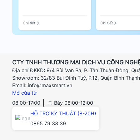
chuyển.
Khả năng tương thích đa nền tảng
Chi tiết
Chi tiết
UE306 hoạt động hoàn hảo trên các hệ điều hành 
Linux. Tính năng
Plug and Play
giúp thiết bị tự độn
không cần người dùng phải thao tác cài đặt driver 
Vậy có nên mua UE306?
CTY TNHH THƯƠNG MẠI DỊCH VỤ CÔNG NGHỆ
Địa chỉ ĐKKD: 9/4 Bùi Văn Ba, P. Tân Thuận Đông, Qu
Bộ Chuyển Đổi TP-Link UE306 là món phụ kiện “nhỏ 
Showroom: 32/83 Bùi Đình Tuý, P.12, Quận Bình Thạn
ai sở hữu Nintendo Switch và muốn cải thiện chất l
Email: info@maxsmart.vn
tiện lợi và sự ổn định tuyệt vời từ cổng mạng Gigab
Mở cửa từ
tầng kết nối cá nhân của bạn.
08:00-17:00
T. Bảy 08:00-12:00
HỖ TRỢ KỸ THUẬT (8-20H)
0865 79 33 39