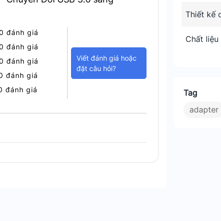
 cung cấp băng thông rộng cho các tác
Thiết kế 
 lưu dữ liệu lên đám mây. Chuẩn USB 3.0
uyền mạng. Không còn hiện tượng nghẽn cổ
0 đánh giá
Chất liệu
0 đánh giá
Viết đánh giá hoặc
0 đánh giá
đặt câu hỏi?
0 đánh giá
0 đánh giá
Tag
adapter