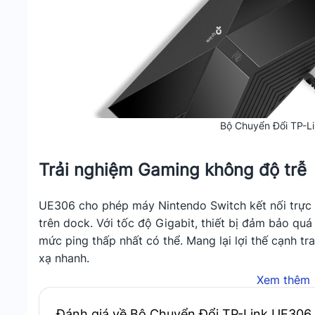
Bộ Chuyển Đổi TP-L
Trải nghiệm Gaming không độ trễ
UE306 cho phép máy Nintendo Switch kết nối trực
trên dock. Với tốc độ Gigabit, thiết bị đảm bảo quá
mức ping thấp nhất có thể. Mang lại lợi thế cạnh tr
xạ nhanh.
Xem thêm
Tốc độ Gigabit ổn định và tin cậy
Đánh giá về Bộ Chuyển Đổi TP-Link UE306 