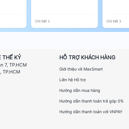
Chi tiết
Chi tiết
Windows 11/10/8.1, macOS, Chrome OS và
g nhận diện và hoạt động ngay lập tức mà
phức tạp.
 THẾ KỶ
HỖ TRỢ KHÁCH HÀNG
ận 7, TP.HCM
nhưng có võ”. Đặc biệt là đối với những
Giới thiệu về MaxSmart
h, TP.HCM
ượng chơi game online. Với thiết kế gập
Liên hệ Hỗ trợ
it. Đây là sự đầu tư hợp lý để nâng cấp hạ
Hướng dẫn mua hàng
Hướng dẫn thanh toán trả góp 0%
Hướng dẫn thanh toán với VNPAY