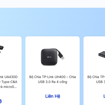
h và tin cậy
ink UA430D
Bộ Chia TP-Link UH400 – Chia
Bộ Chia TP
0 Type-C&A
USB 3.0 Ra 4 cổng
USB 3
và microSD
 dây cáp có thể gập gọn vào thân máy.
i va đập mà còn biến thiết bị thành một
Liên Hệ
 máy chơi game hoặc balo laptop khi di
ệ