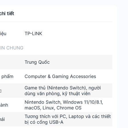
hi tiết
iệu
TP-LINK
IN CHUNG
Trung Quốc
n phẩm
Computer & Gaming Accessories
Game thủ (Nintendo Switch), người
c
dùng văn phòng, kỹ thuật viên
Nintendo Switch, Windows 11/10/8.1,
hành
macOS, Linux, Chrome OS
Tương thích với PC, Laptop và các thiết
hái
bị có cổng USB-A