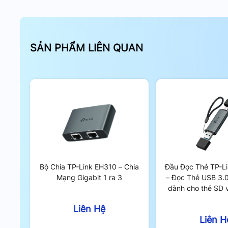
SẢN PHẨM LIÊN QUAN
Tốc độ Gigabit ổn địn
Thiết kế gập gọn và Di động
Bộ Chia TP-Link EH310 – Chia
Đầu Đọc Thẻ TP-L
Mạng Gigabit 1 ra 3
– Đọc Thẻ USB 3.
dành cho thẻ SD 
Tương tự như dòng UE300C, UE306 sở hữu thiết kế
3.0
Thiết kế này không chỉ giúp bảo vệ đầu nối USB khỏ
Liên Hệ
khối vuông vắn, cực kỳ tiện lợi để bỏ vào túi đựng
Liên H