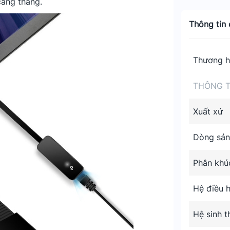
căng thẳng.
Thông tin c
Thương h
THÔNG T
Xuất xứ
Dòng sả
Phân khú
Hệ điều 
Hệ sinh t