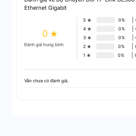
Sở hữu cổng RJ45 chuẩn 10/100/1000 Mbps, UE306
Ethernet Gigabit
vụ nặng như tải tệp tin lớn, phát video 4K hay sao
giúp thiết bị khai thác tối đa tốc độ của đường tr
5
0%
chai.
4
0%
0
3
0%
Đánh giá trung bình
2
0%
1
0%
Vẫn chưa có đánh giá.