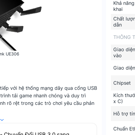
Khả năng 
khai
Chất lượ
dẫn
THÔNG TI
Giao diệ
ink UE306
vào
Giao diện
Chipset
 tiếp với hệ thống mạng dây qua cổng USB
Kích thướ
 trình tải game nhanh chóng và duy trì
x C)
anh rõ rệt trong các trò chơi yêu cầu phản
Hỗ trợ tí
Chuẩn Et
- Chuyển Đổi USB 3.0 sang