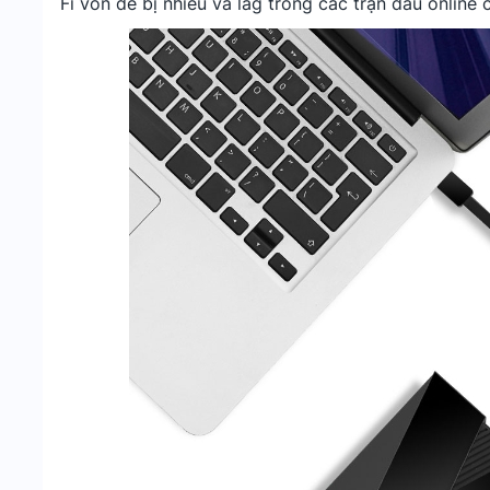
Fi vốn dễ bị nhiễu và lag trong các trận đấu online 