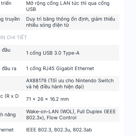
triển
Mở rộng cổng LAN tức thì qua cổng
USB
ng truyền
Duy trì băng thông ổn định, giảm thiểu
nhiễu sóng điện từ
N CHI TIẾT
n đầu
1 cổng USB 3.0 Type-A
 đầu ra
1 cổng RJ45 Gigabit Ethernet
AX88179 (Tối ưu cho Nintendo Switch
và hệ điều hành hiện đại)
c (R x D
71 x 26 x 16.2 mm
Wake-on-LAN (WOL), Full Duplex (IEEE
nh năng
802.3x), Flow Control
hernet
IEEE 802.3, 802.3u, 802.3ab