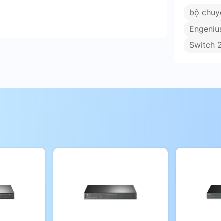
bộ chuy
Engeniu
Switch 
 lý dễ dàng
cung cấp kết nối tốc độ cao cho các thiết
iệu ngày càng tăng.
10Gbps cho phép kết nối với các thiết bị