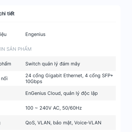
hi tiết
iệu
Engenius
IN SẢN PHẨM
 phẩm
Switch quản lý đám mây
24 cổng Gigabit Ethernet, 4 cổng SFP+
 nối
10Gbps
EnGenius Cloud, quản lý độc lập
100 ~ 240V AC, 50/60Hz
g
QoS, VLAN, bảo mật, Voice-VLAN