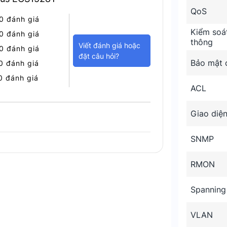
QoS
0 đánh giá
Kiểm soá
0 đánh giá
thông
Viết đánh giá hoặc
0 đánh giá
đặt câu hỏi?
Bảo mật 
0 đánh giá
0 đánh giá
ACL
Giao diệ
SNMP
RMON
Spanning
 mẽ ổn định của ECS1528T
VLAN