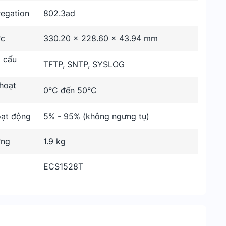
regation
802.3ad
ớc
330.20 x 228.60 x 43.94 mm
 cấu
TFTP, SNTP, SYSLOG
hoạt
0°C đến 50°C
ạt động
5% - 95% (không ngưng tụ)
ợng
1.9 kg
ECS1528T