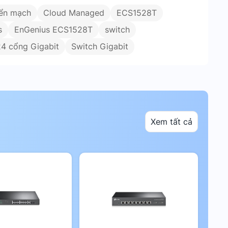
ển mạch
Cloud Managed
ECS1528T
s
EnGenius ECS1528T
switch
24 cổng Gigabit
Switch Gigabit
Xem tất cả