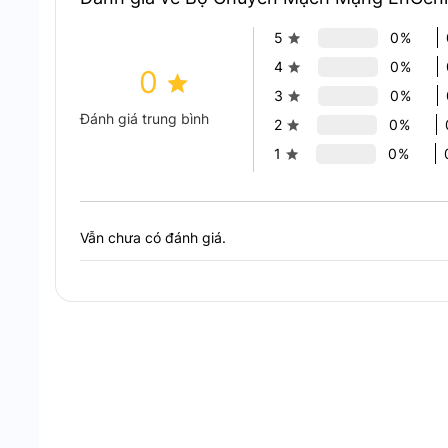
5
0%
4
0%
0
3
0%
Đánh giá trung bình
2
0%
1
0%
Vẫn chưa có đánh giá.
Thiết kế hiện đại, công suất mạnh