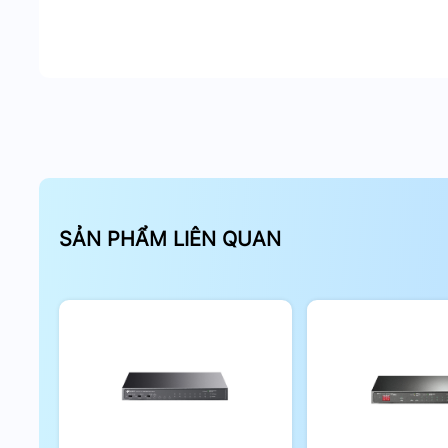
SẢN PHẨM LIÊN QUAN
Kết nối đa dạng, quản
Chức năng:
Kết nối tốc độ cao: 24 cổng Gigabit Ethernet 
bị mạng của bạn, đáp ứng nhu cầu truyền dữ l
Hỗ trợ ứng dụng băng thông lớn: 4 cổng SFP+ 