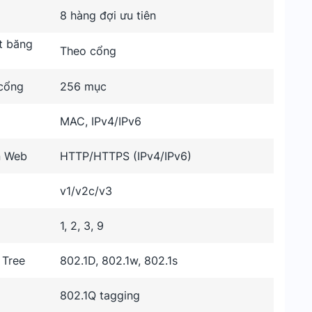
8 hàng đợi ưu tiên
t băng
Theo cổng
cổng
256 mục
MAC, IPv4/IPv6
n Web
HTTP/HTTPS (IPv4/IPv6)
v1/v2c/v3
1, 2, 3, 9
 Tree
802.1D, 802.1w, 802.1s
802.1Q tagging