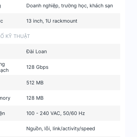
g
Doanh nghiệp, trường học, khách sạn
ớc
13 inch, 1U rackmount
Ố KỸ THUẬT
Đài Loan
ng
128 Gbps
mạch
512 MB
mory
128 MB
ện
100 - 240 VAC, 50/60 Hz
Nguồn, lỗi, link/activity/speed