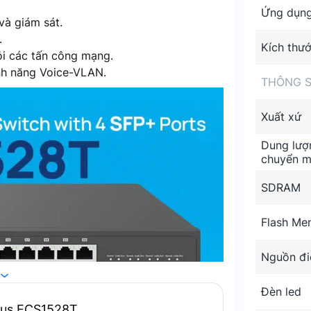
Ứng dụn
và giám sát.
.
Kích thư
i các tấn công mạng.
ính năng Voice-VLAN.
THÔNG S
Xuất xứ
Dung lượ
chuyển 
SDRAM
Flash Me
Nguồn đi
Đèn led
ius ECS1528T