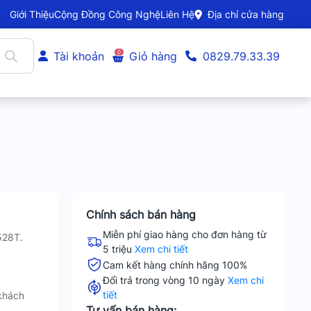
Giới Thiệu
Cộng Đồng Công Nghệ
Liên Hệ
Địa chỉ cửa hàng
0
Tài khoản
Giỏ hàng
0829.79.33.39
Chính sách bán hàng
Miễn phí giao hàng cho đơn hàng từ
528T.
5 triệu
Xem chi tiết
Cam kết hàng chính hãng 100%
Đổi trả trong vòng 10 ngày
Xem chi
tiết
khách
Tư vấn bán hàng: