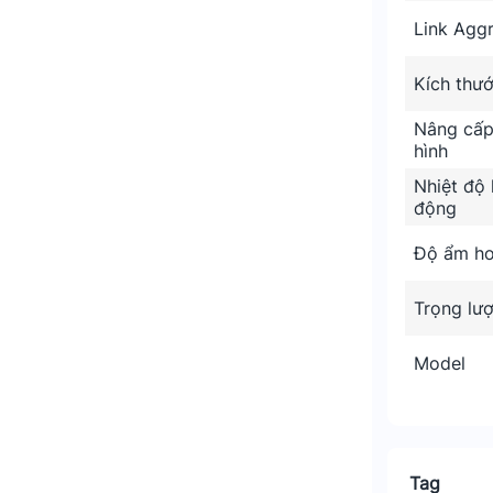
Link Agg
Kích thư
Nâng cấp
hình
Nhiệt độ 
động
Độ ẩm ho
Trọng lư
Model
Tag