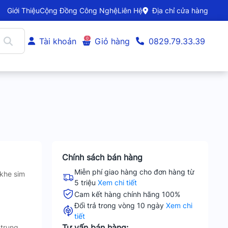
Giới Thiệu
Cộng Đồng Công Nghệ
Liên Hệ
Địa chỉ cửa hàng
0
Tài khoản
Giỏ hàng
0829.79.33.39
Chính sách bán hàng
Miễn phí giao hàng cho đơn hàng từ
 khe sim
5 triệu
Xem chi tiết
Cam kết hàng chính hãng 100%
Đổi trả trong vòng 10 ngày
Xem chi
tiết
Tư vấn bán hàng:
trung