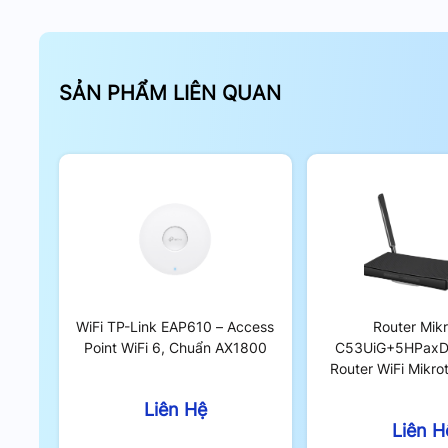
Điều này gây ra nhiều bất tiện trong quá trình sử dụ
Tính năng tự động thiết lập lại kết nối sẽ giải quyế
có thể trải nghiệm Internet liên tục và ổn định.
SẢN PHẨM LIÊN QUAN
WiFi TP-Link EAP610 – Access
Router Mikr
Point WiFi 6, Chuẩn AX1800
C53UiG+5HPaxD
Router WiFi Mikrot
WiFi 6, Tích 
Liên Hệ
2.5Gbp
Liên H