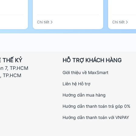
ập lại kết nối
Chi tiết
Chi tiết
iúp hỗ trợ kết nối làm việc từ xa. Tính
 trung tâm.
 THẾ KỶ
HỖ TRỢ KHÁCH HÀNG
ận 7, TP.HCM
00e
Giới thiệu về MaxSmart
h, TP.HCM
Liên hệ Hỗ trợ
 sự quá tiện lợi mà giá cả lại phải chăng.
c ngư dân nuôi trồng thủy hải sản trên bè
Hướng dẫn mua hàng
trái. Những người cần mạng Internet để
Hướng dẫn thanh toán trả góp 0%
Hướng dẫn thanh toán với VNPAY
i là việc kéo dây mạng gặp nhiều khó khăn
00e sẽ hoàn toàn thỏa mãn được nhu cầu
 được rất nhiều chi phí.