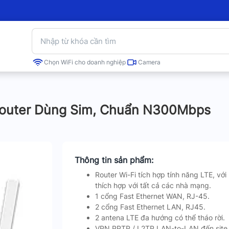
Chọn WiFi cho doanh nghiệp
Camera
Router Dùng Sim, Chuẩn N300Mbps
Thông tin sản phẩm:
Router Wi-Fi tích hợp tính năng LTE, với
thích hợp với tất cả các nhà mạng.
1 cổng Fast Ethernet WAN, RJ-45.
2 cổng Fast Ethernet LAN, RJ45.
2 antena LTE đa hướng có thể tháo rời.
VPN PPTP / L2TP LAN-to-LAN đến site 