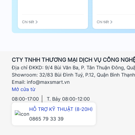
Tính năng tự động thiết l
Chi tiết
Chi tiết
VPN LAN to LAN PPTP hoặc L2TP
APTEK còn tích hợp VPN LAN to LAN PPTP và L2TP. G
năng này đáp ứng nhu cầu kết nối giữa chi nhánh và
CTY TNHH THƯƠNG MẠI DỊCH VỤ CÔNG NGHỆ
Địa chỉ ĐKKD: 9/4 Bùi Văn Ba, P. Tân Thuận Đông, Qu
Đối tượng sử dụng của APTEK L3
Showroom: 32/83 Bùi Đình Tuý, P.12, Quận Bình Thạn
Email: info@maxsmart.vn
Có thể nói, thiết bị 4G Router WiFi APTEK L300e thật
Mở cửa từ
Đây là thiết bị mạng vô cùng phù hợp cho các cô bá
08:00-17:00
T. Bảy 08:00-12:00
sở hữu đìa tôm hay đối với các chủ trang trại, vựa 
HỖ TRỢ KỸ THUẬT (8-20H)
phục vụ hệ cho thống camera giám sát.
0865 79 33 39
Đặc điểm chung giữa bè nuôi thủy sản và trang trạ
và tốn kém do trở ngại về mặt địa hình. APTEK L3
sử dụng mạng cho các cô bác. Giúp cô bác tiết kiệm