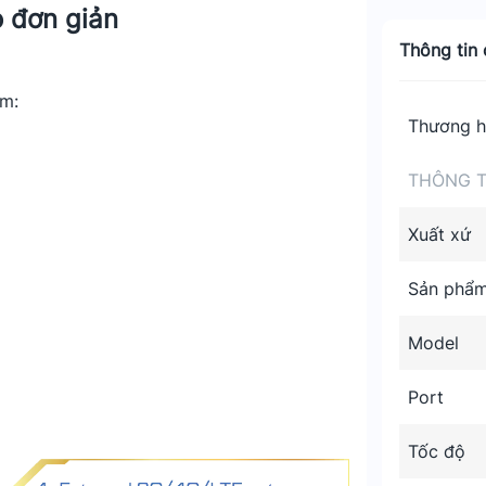
o đơn giản
Thông tin c
ồm:
Thương h
THÔNG T
Xuất xứ
Sản phẩ
Model
Port
Tốc độ