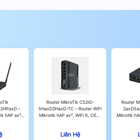
ng.
t triệt để vấn đề này. Nhờ đó, người dùng
oTik
Router MikroTik C52iG-
Router M
2HPaxD –
5HaxD2HaxD-TC – Router WiFi
2axD5ax
ik hAP ax³,
Mikrotik hAP ax², WiFi 6, Cổng
Mikrotik hA
Hợp Cổng
Mạng Gigabit
Hợp 
s
ệ
Liên Hệ