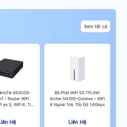
Xem tất cả
ikroTik E62iUGS-
Bộ Phát WiFi 5G TPLINK
T – Router WiFi
Archer NX200-Outdoor – WiFi
P ax S, WiFi 6, Tích
6 Ngoài Trời, Tốc Độ 1.6Gbps
Cổng 2.5Gbps
Liên Hệ
Liên Hệ