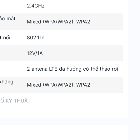
2.4GHz
ảo mật
Mixed (WPA/WPA2), WPA2
t nối
802.11n
12V/1A
2 antena LTE đa hướng có thể tháo rời
không
Mixed (WPA/WPA2), WPA2
Ố KỸ THUẬT