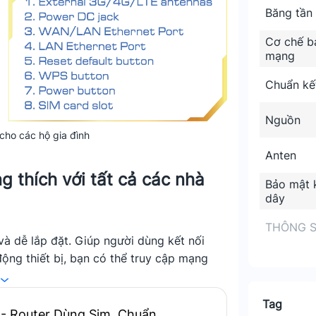
Băng tần
Cơ chế b
mạng
Chuẩn kế
Nguồn
 cho các hộ gia đình
Anten
g thích với tất cả các nhà
Bảo mật 
dây
THÔNG S
và dễ lắp đặt. Giúp người dùng kết nối
động thiết bị, bạn có thể truy cập mạng
t bị này có cần thiết khi điện thoại cũng
Tag
 - Router Dùng Sim, Chuẩn