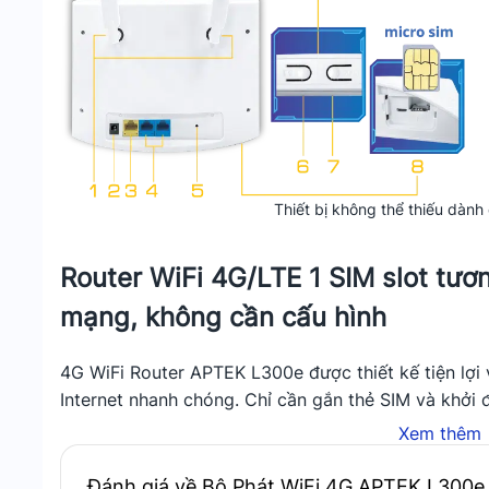
Thiết bị không thể thiếu dành
Router WiFi 4G/LTE 1 SIM slot tươn
mạng, không cần cấu hình
4G WiFi Router APTEK L300e được thiết kế tiện lợi 
Internet nhanh chóng. Chỉ cần gắn thẻ SIM và khởi 
ngay lập tức. Nhiều người có thể thắc mắc rằng thiế
Xem thêm
có tính năng chia sẻ kết nối Internet.
Đánh giá về Bộ Phát WiFi 4G APTEK L300e