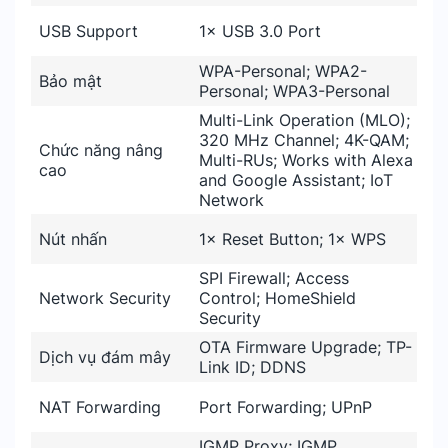
USB Support
1× USB 3.0 Port
WPA-Personal; WPA2-
Bảo mật
Personal; WPA3-Personal
Multi-Link Operation (MLO);
320 MHz Channel; 4K-QAM;
Chức năng nâng
Multi-RUs; Works with Alexa
cao
and Google Assistant; IoT
Network
Nút nhấn
1× Reset Button; 1× WPS
SPI Firewall; Access
Network Security
Control; HomeShield
Security
OTA Firmware Upgrade; TP-
Dịch vụ đám mây
Link ID; DDNS
NAT Forwarding
Port Forwarding; UPnP
IGMP Proxy; IGMP