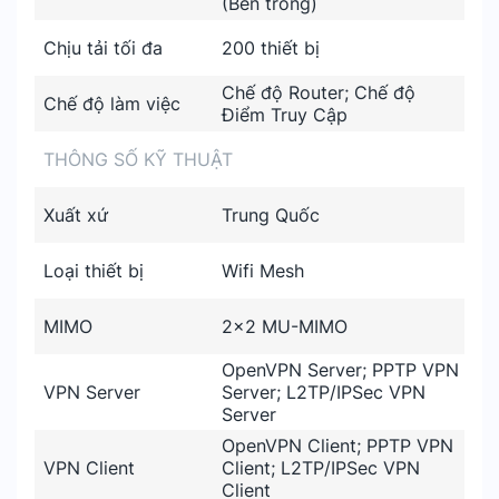
(Bên trong)
Chịu tải tối đa
200 thiết bị
Chế độ Router; Chế độ
Chế độ làm việc
Điểm Truy Cập
THÔNG SỐ KỸ THUẬT
Xuất xứ
Trung Quốc
Loại thiết bị
Wifi Mesh
MIMO
2×2 MU-MIMO
OpenVPN Server; PPTP VPN
VPN Server
Server; L2TP/IPSec VPN
Server
OpenVPN Client; PPTP VPN
VPN Client
Client; L2TP/IPSec VPN
Client