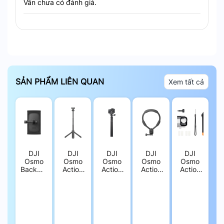
Vẫn chưa có đánh giá.
SẢN PHẨM LIÊN QUAN
Xem tất cả
Power 1000 Có chế độ sạc nhanh 1200W chỉ mất 70 phút
để đầy pin 100%
Năng lượng mặt trời: Kết hợp với các tấm pin
mặt trời hỗ trợ MPPT, thời gian sạc chỉ từ
DJI
DJI
DJI
DJI
DJI
1,35 đến 2,8 giờ.
Osmo
Osmo
Osmo
Osmo
Osmo
Backpack
Action
Action
Action
Action
Strap
Mini
1.5m
Hanging
Diving
Mount –
Extension
Extension
Neck
Accessory
Thiết bị
Rod –
Rod –
Mount –
– Gậy
kẹp
Gậy
Gậy
Dây
chuyên
máy
chụp
chụp
deo cổ
dụng
ảnh gắn
ảnh
ảnh nhỏ
gắn
gắn