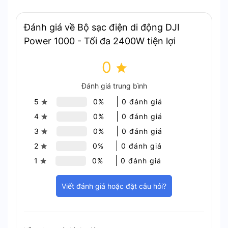
Tích hợp công nghệ sạc siêu nhanh cho các pin máy bay
không người lái của DJI
Đánh giá về Bộ sạc điện di động DJI
Power 1000 - Tối đa 2400W tiện lợi
Lựa Chọn Sạc Linh Hoạt
0
Cho dù bạn ở nhà hay trên đường, DJI Power 1000
mang đến ba tùy chọn sạc tiện lợi:
Đánh giá trung bình
Nguồn điện lưới: Chế độ sạc nhanh 1200W
5
0%
0 đánh giá
chỉ mất 70 phút để đầy pin 100%.
4
0%
0 đánh giá
3
0%
0 đánh giá
2
0%
0 đánh giá
1
0%
0 đánh giá
Viết đánh giá hoặc đặt câu hỏi?