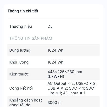
Thông tin chi tiết
Thương hiệu
DJI
THÔNG TIN SẢN PHẨM
Dung lượng
1024 Wh
Khối lượng
1024 Wh
448×225×230 mm
Kích thước
(L×W×H)
AC Output × 2; USB-C × 2;
Cổng kết nối
USB-A × 2; SDC × 1; SDC
Lite × 1; AC Input × 1
Khoảng cách hoạt
3000 m
động tối đa