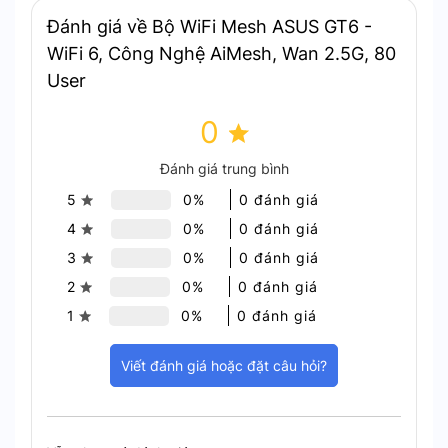
Đánh giá về Bộ WiFi Mesh ASUS GT6 -
WiFi 6, Công Nghệ AiMesh, Wan 2.5G, 80
User
Tốc độ truyền dữ liệu lên đến 11000Mbps
0
Cổng WAN 2.5Gbps – Tương lai
Đánh giá trung bình
của kết nối băng thông rộng
5
0%
0 đánh giá
4
0%
0 đánh giá
Một trong những điểm nổi bật nhất của Asus GT6
3
0%
0 đánh giá
là cổng WAN 2.5Gbps:
2
0%
0 đánh giá
Tốc độ truyền tải cao: Hỗ trợ tốc độ cao gấp
1
0%
0 đánh giá
2.5 lần so với chuẩn Gigabit Ethernet thông
thường.
Viết đánh giá hoặc đặt câu hỏi?
Tương thích với các nhà cung cấp dịch vụ
internet băng thông lớn: Đảm bảo bạn tận
dụng tối đa gói internet tốc độ cao.
Kết nối linh hoạt: Cổng WAN có thể được sử