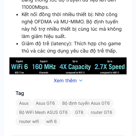
11000Mbps.
Kết nối đồng thời nhiều thiết bị: Nhờ công
nghệ OFDMA và MU-MIMO. Bộ định tuyến
này hỗ trợ nhiều thiết bị cùng lúc mà không
làm giảm hiệu suất.
Giảm độ trễ (latency): Thích hợp cho game
thủ và các ứng dụng yêu cầu độ trễ thấp.
Xem thêm
Tag
Asus
Asus GT6
Bộ định tuyến Asus GT6
Bộ WiFi Mesh ASUS GT6
GT6
router GT6
router wifi
wifi 6