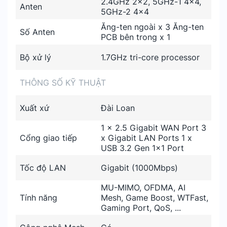
2.4GHz 2×2, 5GHz-1 4×4,
Anten
5GHz-2 4×4
Ăng-ten ngoài x 3 Ăng-ten
Số Anten
PCB bên trong x 1
Bộ xử lý
1.7GHz tri-core processor
THÔNG SỐ KỸ THUẬT
Xuất xứ
Đài Loan
1 x 2.5 Gigabit WAN Port 3
Cổng giao tiếp
x Gigabit LAN Ports 1 x
USB 3.2 Gen 1x1 Port
Tốc độ LAN
Gigabit (1000Mbps)
MU-MIMO, OFDMA, AI
Tính năng
Mesh, Game Boost, WTFast,
Gaming Port, QoS, ...