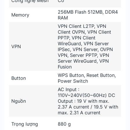
Công nghệ Mesh
Có
256MB Flash 512MB, DDR4
Memory
RAM
VPN Client L2TP, VPN
Client OVPN, VPN Client
PPTP, VPN Client
WireGuard, VPN Server
VPN
IPSec, VPN Server, OVPN
VPN, Server PPTP, VPN
Server WireGuard, VPN
Fusion
WPS Button, Reset Button,
Button
Power Switch
AC Input :
110V~240V(50~60Hz) DC
Nguồn
Output : 19 V with max.
2.37 A current / 19.5 V with
max. 2.31 A current
Trọng lượng
880 g