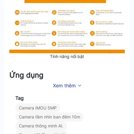
Tính năng nổi bật
Ứng dụng
Xem thêm
Phù hợp cho các không gian như gia đình, văn
phòng, cửa hàng hay khu vực ngoài trời, mang lại
Tag
đồng bộ an ninh tối ưu.
Camera IMOU 5MP
Tại sao nên chọn IMOU IPC-
Camera tầm nhìn ban đêm 10m
Camera thông minh AI.
GK2DP-5C0W?