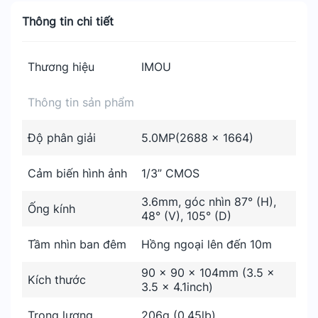
Thông tin chi tiết
Thương hiệu
IMOU
Thông tin sản phẩm
Độ phân giải
5.0MP(2688 x 1664)
Cảm biến hình ảnh
1/3” CMOS
3.6mm, góc nhìn 87° (H),
Ống kính
48° (V), 105° (D)
Tầm nhìn ban đêm
Hồng ngoại lên đến 10m
90 × 90 × 104mm (3.5 ×
Kích thước
3.5 × 4.1inch)
Trọng lượng
206g (0.45lb)