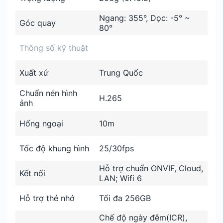
Ngang: 355°, Dọc: -5° ~
Góc quay
80°
Thông số kỹ thuật
Xuất xứ
Trung Quốc
Chuẩn nén hình
H.265
ảnh
Hống ngoại
10m
Tốc độ khung hình
25/30fps
Hỗ trợ chuẩn ONVIF, Cloud,
Kết nối
LAN; Wifi 6
Hỗ trợ thẻ nhớ
Tối đa 256GB
Chế độ ngày đêm(ICR),