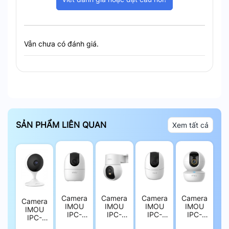
Vẫn chưa có đánh giá.
SẢN PHẨM LIÊN QUAN
Xem tất cả
Camera
Camera
Camera
Camera
Camera
IMOU
IMOU
IMOU
IMOU
IMOU
IPC-
IPC-
IPC-
IPC-
IPC-
A32EP
K2MP-
A42EP-
GK2CP-
C32EP