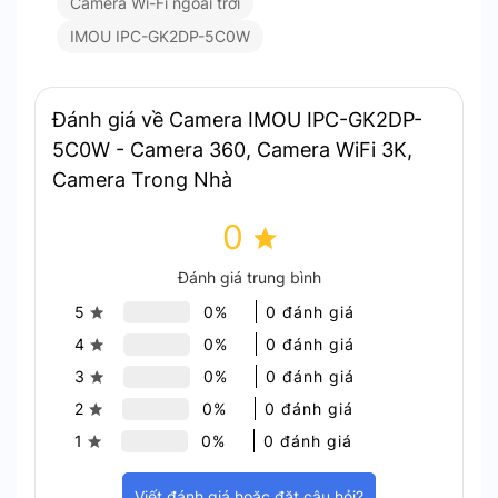
Camera Wi-Fi ngoài trời
Tích hợp nhiều tính năng đột phá như độ phân giải
IMOU IPC-GK2DP-5C0W
5MP, xoay linh hoạt, AI nhận diện chuyển động và
đàm thoại hai chiều. Sản phẩm mang đến khả năng
giám sát toàn diện và độ bền vượt trội, đáp ứng
Đánh giá về Camera IMOU IPC-GK2DP-
tốt nhu cầu giám sát an ninh hiện đại.
5C0W - Camera 360, Camera WiFi 3K,
Camera Trong Nhà
Kết luận
0
IMOU IPC-GK2DP-5C0W là lựa chọn lý tưởng cho
nhu cầu giám sát linh hoạt và hiện đại. Sản phẩm
Đánh giá trung bình
cung cấp hiệu năng vượt trội với nhiều tính năng
5
0%
0 đánh giá
nổi bật.
4
0%
0 đánh giá
3
0%
0 đánh giá
2
0%
0 đánh giá
1
0%
0 đánh giá
Viết đánh giá hoặc đặt câu hỏi?