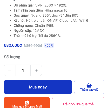
Độ phân giải
: 5MP (2560 x 1920).
Tầm nhìn ban đêm
: Hồng ngoại 10m.
Góc quay
: Ngang 355°, dọc -5° đến 80°.
Kết nối
: Hỗ trợ chuẩn ONVIF, Cloud, LAN; Wifi 6
Chống nước
: Chuẩn IP65.
Nguồn cấp
: 12V DC.
Thẻ nhớ hỗ trợ
: Tối đa 256GB.
680.000đ
1.350.000đ
-50%
Số lượng
Mua ngay
Thêm vào giỏ
Trả góp 0% qua thẻ
Mua qua Shopee Mall