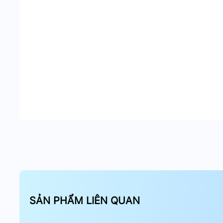
Phù hợp cho gia đình, cửa hàng, văn phòng hoặc khu
chất lượng cao và tính năng linh hoạt.
Tại sao nên chọn IMOU IPC-GS2
Cung cấp chất lượng hình ảnh vượt trội nhờ độ phâ
hoạt động trong nhiều điều kiện thời tiết. Tính năn
động thông minh và khả năng tầm nhìn ban đêm xa
cầu giám sát.
Kết luận
IMOU IPC-GS2DP-5K0W là lựa chọn hoàn hảo cho giả
nghệ hiện đại và độ bền cao, đảm bảo an ninh tối ư
SẢN PHẨM LIÊN QUAN