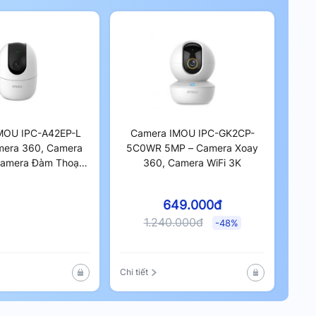
MOU IPC-A42EP-L
Camera IMOU IPC-GK2CP-
mera 360, Camera
5C0WR 5MP – Camera Xoay
Camera Đàm Thoại
360, Camera WiFi 3K
Hai Chiều
649.000đ
1.240.000đ
-48%
Chi tiết