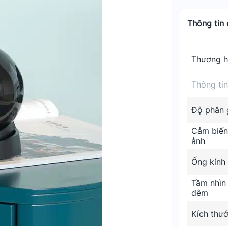
Thông tin c
Thương h
Thông ti
Độ phân g
Cảm biến
ảnh
Ống kính
Tầm nhìn
đêm
Kích thư