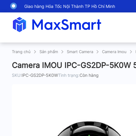
Giao hàng Hỏa Tốc Nội Thành TP Hồ Chí Minh
Trang chủ
Sản phẩm
Smart Camera
Camera Imou
Camera IMOU IPC-GS2DP-5K0W 5M
SKU:
IPC-GS2DP-5K0W
Tình trạng:
Còn hàng