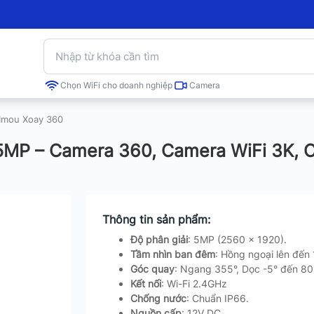
Chọn WiFi cho doanh nghiệp
Camera
Imou Xoay 360
P – Camera 360, Camera WiFi 3K, C
Thông tin sản phẩm:
Độ phân giải
: 5MP (2560 x 1920).
Tầm nhìn ban đêm
: Hồng ngoại lên đến
Góc quay
: Ngang 355°, Dọc -5° đến 80°
Kết nối
: Wi-Fi 2.4GHz
Chống nước
: Chuẩn IP66.
Nguồn cấp
: 12V DC.