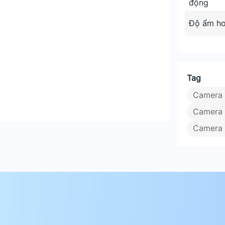
động
 vực ngoài trời cần giám sát an ninh với
Độ ẩm ho
DP-5K0W?
n giải 5MP, góc quan sát rộng và khả năng
Tag
g đàm thoại hai chiều, nhận diện chuyển
 tới 30m giúp sản phẩm đáp ứng mọi nhu
Camera 
Camera 
Camera 
i pháp giám sát toàn diện, kết hợp công
u cho mọi không gian.