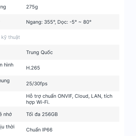
ợng
275g
y
Ngang: 355°, Dọc: -5° ~ 80°
 kỹ thuật
Trung Quốc
n hình
H.265
hung
25/30fps
Hỗ trợ chuẩn ONVIF, Cloud, LAN, tích
hợp Wi-Fi.
ẻ nhớ
Tối đa 256GB
u thời
Chuẩn IP66