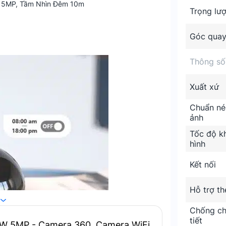
 5MP, Tầm Nhìn Đêm 10m
Trọng lư
Góc qua
Thông số
Xuất xứ
Chuẩn né
ảnh
Tốc độ k
hình
Kết nối
Hỗ trợ th
Chống chị
tiết
W 5MP - Camera 360, Camera WiFi