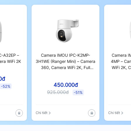
C-A32EP –
Camera IMOU IPC-K2MP-
Camera I
ra WiFi 2K
3H1WE (Ranger Mini) – Camera
4MP – Ca
360, Camera WiFi 2K, Full
WiFi 2K, 
Color
0đ
450.000đ
-52%
925.000đ
-51%
Chi tiết
Chi tiết