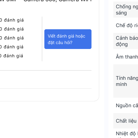
Chống n
sáng
0 đánh giá
Chế độ ri
0 đánh giá
Viết đánh giá hoặc
Cảnh báo
0 đánh giá
đặt câu hỏi?
động
0 đánh giá
 bật
0 đánh giá
Âm thanh
.
c nhìn toàn diện.
Tính năn
minh
ch hợp.
Nguồn c
nh qua ứng dụng.
ụng ngoài trời.
Chất liệu
Nhiệt độ 