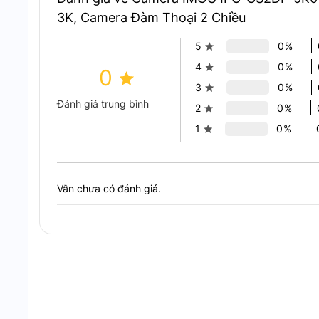
3K, Camera Đàm Thoại 2 Chiều
5
0%
4
0%
0
3
0%
Đánh giá trung bình
2
0%
Tính năng nổi
1
0%
Độ phân giải 5MP với hình ảnh chi tiết, sắc nét
Quay ngang 355°, quay dọc -5° đến 80° cho gó
Vẫn chưa có đánh giá.
Tầm nhìn ban đêm hồng ngoại lên đến 10m.
Hỗ trợ đàm thoại hai chiều với micrô và loa tí
Kết nối linh hoạt qua Wi-Fi 2.4GHz
Nhận diện chuyển động AI, cảnh báo thông mi
Thiết kế chống nước chuẩn IP66, phù hợp sử d
Ứng dụng