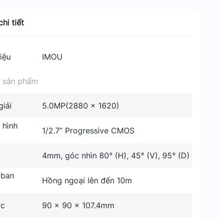
hi tiết
iệu
IMOU
n sản phẩm
iải
5.0MP(2880 x 1620)
 hình
1/2.7” Progressive CMOS
4mm, góc nhìn 80° (H), 45° (V), 95° (D)
 ban
Hồng ngoại lên đến 10m
ớc
90 × 90 × 107.4mm