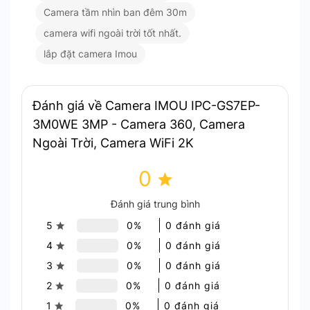
Giám sát gia đình
: Theo dõi sân vườn, cổng
Camera tầm nhìn ban đêm 30m
ra vào và các khu vực ngoài trời.
camera wifi ngoài trời tốt nhất.
Giám sát doanh nghiệp
: Quản lý và bảo vệ
bãi đỗ xe, lối vào văn phòng.
lắp đặt camera Imou
Khu vực công cộng
: Lắp đặt tại trường học,
bệnh viện, khu vui chơi để tăng cường an
ninh.
Đánh giá về Camera IMOU IPC-GS7EP-
3M0WE 3MP - Camera 360, Camera
Kết luận
Ngoài Trời, Camera WiFi 2K
Camera Imou IPC-GS7EP-3M0WE là lựa chọn lý
0
tưởng cho giám sát ngoài trời với hình ảnh sắc nét,
tính năng quay quét 360°, và khả năng chống chịu
Đánh giá trung bình
thời tiết IP66. Đây là giải pháp toàn diện để đảm
5
0%
0 đánh giá
bảo an ninh cho gia đình, doanh nghiệp hoặc các
4
0%
0 đánh giá
khu vực công cộng.
3
0%
0 đánh giá
2
0%
0 đánh giá
1
0%
0 đánh giá