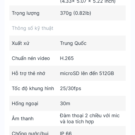
(4.33× 5.07 × 5.22 inch)
Trọng lượng
370g (0.82lb)
Thông số kỹ thuật
Xuất xứ
Trung Quốc
Chuẩn nén video
H.265
Hỗ trợ thẻ nhớ
microSD lên đến 512GB
Tốc độ khung hình
25/30fps
Hống ngoại
30m
Đàm thoại 2 chiều với mic
Âm thanh
và loa tích hợp
Chống nước/bụi
IP 66