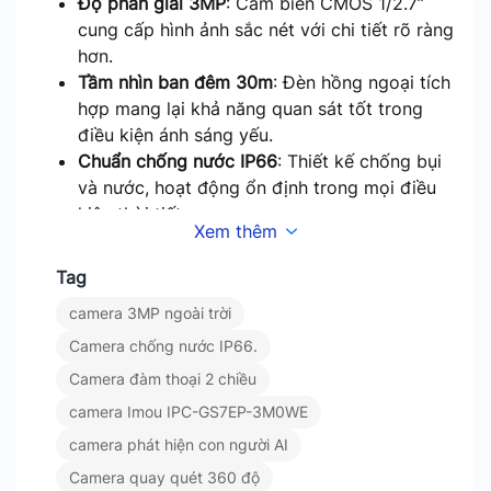
Độ phân giải 3MP
: Cảm biến CMOS 1/2.7”
cung cấp hình ảnh sắc nét với chi tiết rõ ràng
hơn.
Tầm nhìn ban đêm 30m
: Đèn hồng ngoại tích
hợp mang lại khả năng quan sát tốt trong
điều kiện ánh sáng yếu.
Chuẩn chống nước IP66
: Thiết kế chống bụi
và nước, hoạt động ổn định trong mọi điều
kiện thời tiết.
Xem thêm
Đàm thoại 2 chiều
: Tích hợp micro và loa,
cho phép giao tiếp trực tiếp qua ứng dụng.
Tag
Phát hiện con người bằng AI
: Tính năng AI
camera 3MP ngoài trời
giúp nhận diện chính xác chuyển động của
con người, giảm thiểu báo động giả.
Camera chống nước IP66.
Lưu trữ linh hoạt
: Hỗ trợ thẻ nhớ MicroSD (tối
Camera đàm thoại 2 chiều
đa 256GB), lưu trữ đám mây và NVR.
camera Imou IPC-GS7EP-3M0WE
Ứng dụng thực tế
camera phát hiện con người AI
Camera quay quét 360 độ