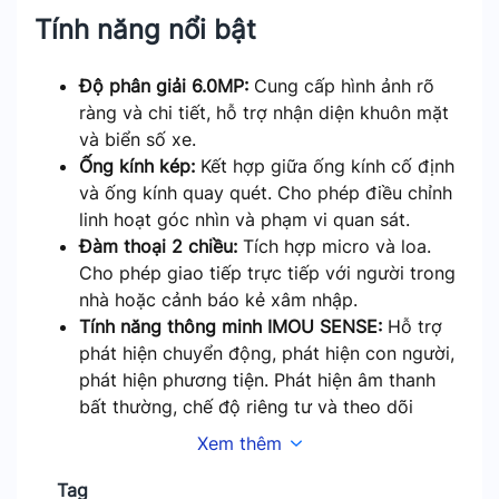
Tính năng nổi bật
Độ phân giải 6.0MP:
Cung cấp hình ảnh rõ
ràng và chi tiết, hỗ trợ nhận diện khuôn mặt
và biển số xe.
Ống kính kép:
Kết hợp giữa ống kính cố định
và ống kính quay quét. Cho phép điều chỉnh
linh hoạt góc nhìn và phạm vi quan sát.
Đàm thoại 2 chiều:
Tích hợp micro và loa.
Cho phép giao tiếp trực tiếp với người trong
nhà hoặc cảnh báo kẻ xâm nhập.
Tính năng thông minh IMOU SENSE:
Hỗ trợ
phát hiện chuyển động, phát hiện con người,
phát hiện phương tiện. Phát hiện âm thanh
bất thường, chế độ riêng tư và theo dõi
thông minh.
Xem thêm
Chuẩn nén H.265:
Giúp tiết kiệm băng thông
và dung lượng lưu trữ mà không làm giảm
Tag