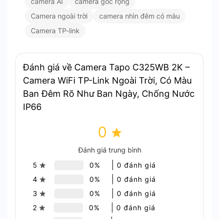
camera AI
camera gốc rộng
Camera ngoài trời
camera nhìn đêm có màu
Camera TP-link
Đánh giá về Camera Tapo C325WB 2K –
Camera WiFi TP-Link Ngoài Trời, Có Màu
Ban Đêm Rõ Như Ban Ngày, Chống Nước
IP66
0
Đánh giá trung bình
Công nghệ ColorPro. Cho hình ảnh luôn sắc nét, dù tình
trạng ánh sáng yếu.
5
0%
0 đánh giá
4
0%
0 đánh giá
Camera Tapo C325WB 2K, rõ
3
0%
0 đánh giá
2
0%
0 đánh giá
ràng đến từng chi tiết