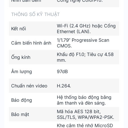
Nhìn ban đêm
Công nghệ ColorPro.
THÔNG SỐ KỸ THUẬT
Wi-Fi (2.4 GHz) hoặc Cổng
Kết nối
Ethernet (LAN).
1/1.79“ Progressive Scan
Cảm biến hình ảnh
CMOS.
Khẩu độ F1.0; Tiêu cự 4.58
Ống kính
mm.
Âm lượng
97dB
Chuẩn nén video
H.264.
Hệ thống báo động bằng
Báo động
âm thanh và đèn sáng.
Mã hóa AES 128 bit,
Bảo mật
SSL/TLS, WPA/WPA2-PSK.
Khe cắm thẻ nhớ MicroSD