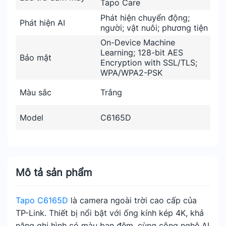
Tapo Care
Phát hiện chuyển động;
Phát hiện AI
người; vật nuôi; phương tiện
On-Device Machine
Learning; 128-bit AES
Bảo mật
Encryption with SSL/TLS;
WPA/WPA2-PSK
Màu sắc
Trắng
Model
C6165D
Mô tả sản phẩm
Tapo C6165D
là camera ngoài trời cao cấp của
TP-Link. Thiết bị nổi bật với ống kính kép 4K, khả
năng ghi hình có màu ban đêm, cùng công nghệ AI