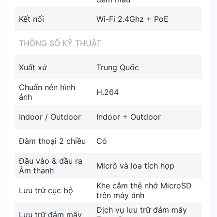
Kết nối
Wi-Fi 2.4Ghz + PoE
THÔNG SỐ KỸ THUẬT
Xuất xứ
Trung Quốc
Chuẩn nén hình
H.264
ảnh
Indoor / Outdoor
Indoor + Outdoor
Đàm thoại 2 chiều
Có
Đầu vào & đầu ra
Micrô và loa tích hợp
Âm thanh
Khe cắm thẻ nhớ MicroSD
Lưu trữ cục bộ
trên máy ảnh
Dịch vụ lưu trữ đám mây
Lưu trữ đám mây