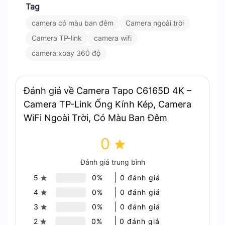
Ống kính góc rộng phát hiện hoạt động. Sau đó,
Tag
ống kính xoay sẽ tự động theo dõi và phóng to để
camera có màu ban đêm
Camera ngoài trời
giám sát chính xác hơn.
Camera TP-link
camera wifi
camera xoay 360 độ
Đánh giá về Camera Tapo C6165D 4K –
Camera TP-Link Ống Kính Kép, Camera
WiFi Ngoài Trời, Có Màu Ban Đêm
Camera Tapo C6165D 4K – Theo dõi chuyển động thông
0
minh
Đánh giá trung bình
Nhận diện AI – Phân biệt người, xe, thú cưng
5
0%
0 đánh giá
4
0%
0 đánh giá
Camera sử dụng AI để phân loại và nhận diện
3
0%
0 đánh giá
chính xác các đối tượng. Nhờ đó, hạn chế cảnh
báo giả và giúp tìm kiếm lại dữ liệu dễ dàng hơn.
2
0%
0 đánh giá