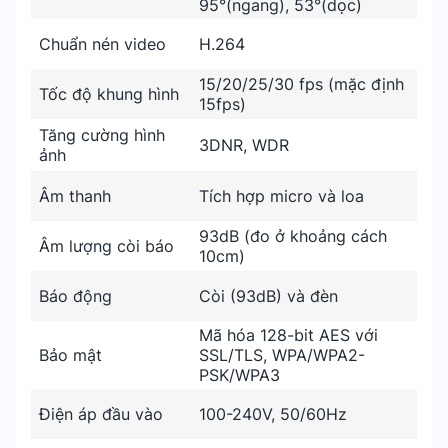
95°(ngang), 53°(dọc)
Chuẩn nén video
H.264
15/20/25/30 fps (mặc định
Tốc độ khung hình
15fps)
Tăng cường hình
3DNR, WDR
ảnh
Âm thanh
Tích hợp micro và loa
93dB (đo ở khoảng cách
Âm lượng còi báo
10cm)
Báo động
Còi (93dB) và đèn
Mã hóa 128-bit AES với
Bảo mật
SSL/TLS, WPA/WPA2-
PSK/WPA3
Điện áp đầu vào
100-240V, 50/60Hz