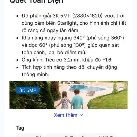
Quét Toàn Diện
Độ phân giải 3K 5MP (2880×1620) vượt trội,
cùng cảm biến Starlight, cho hình ảnh chi tiết,
rõ ràng cả ngày lẫn đêm.
Khả năng xoay ngang 340° (phủ sóng 360°)
và dọc 60° (phủ sóng 130°) giúp quan sát
toàn cảnh, loại bỏ điểm mù.
Ống kính: Tiêu cự 3.2mm, khẩu độ F1.6
Tích hợp tính năng theo dõi chuyển động
thông minh.
Xem thêm
Tag