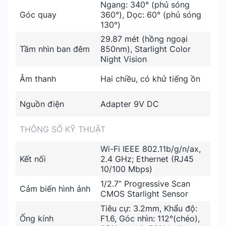
Ngang: 340° (phủ sóng
Góc quay
360°), Dọc: 60° (phủ sóng
130°)
29.87 mét (hồng ngoại
Tầm nhìn ban đêm
850nm), Starlight Color
Night Vision
Âm thanh
Hai chiều, có khử tiếng ồn
Nguồn điện
Adapter 9V DC
THÔNG SỐ KỸ THUẬT
Wi-Fi IEEE 802.11b/g/n/ax,
Kết nối
2.4 GHz; Ethernet (RJ45
10/100 Mbps)
1/2.7” Progressive Scan
Cảm biến hình ảnh
CMOS Starlight Sensor
Tiêu cự: 3.2mm, Khẩu độ:
Ống kính
F1.6, Góc nhìn: 112°(chéo),