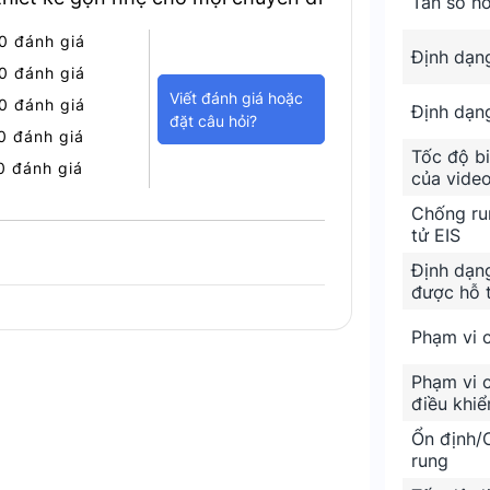
Tần số h
0 đánh giá
Định dạn
0 đánh giá
Viết đánh giá hoặc
0 đánh giá
Định dạn
đặt câu hỏi?
0 đánh giá
Tốc độ bi
0 đánh giá
của vide
Chống ru
tử EIS
Định dạn
được hỗ 
Phạm vi 
g lòng bàn tay
Phạm vi 
điều khiể
nói
Ổn định/
rung
ới giao diện thân thiện và dễ sử dụng.