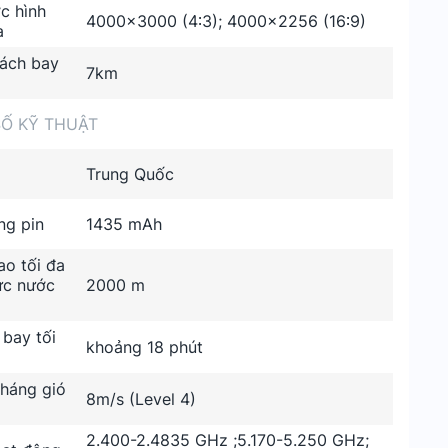
c hình
4000×3000 (4∶3); 4000×2256 (16∶9)
a
ách bay
7km
Ố KỸ THUẬT
Trung Quốc
ng pin
1435 mAh
ao tối đa
ực nước
2000 m
 bay tối
khoảng 18 phút
háng gió
8m/s (Level 4)
2.400-2.4835 GHz ;5.170-5.250 GHz;