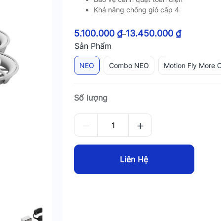
Khả năng chống gió cấp 4
5.100.000
₫
13.450.000
₫
–
Sản Phẩm
NEO
Combo NEO
Motion Fly More
Số lượng
Liên Hệ