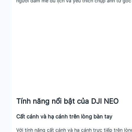
người đam mê du lịch và yêu thích chụp ảnh từ góc 
Tính năng nổi bật của DJI NEO
Cất cánh và hạ cánh trên lòng bàn tay
Với tính năng cất cánh và hạ cánh trực tiếp trên l