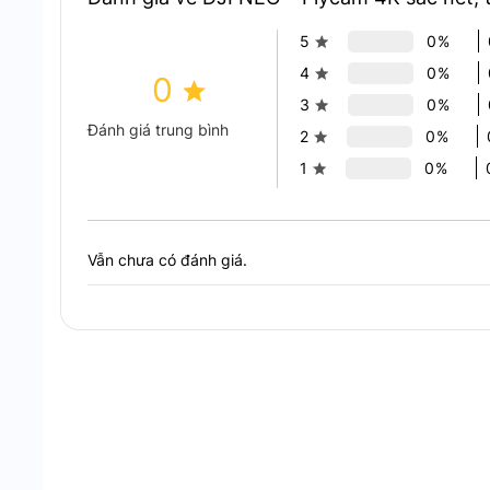
5
0%
4
0%
0
3
0%
Đánh giá trung bình
2
0%
1
0%
Vẫn chưa có đánh giá.
Cất cánh và hạ cánh tron
Điều khiển bằng ứng dụng DJI Fly hoặc giọng 
DJI NEO tích hợp điều khiển qua ứng dụng DJI Fly v