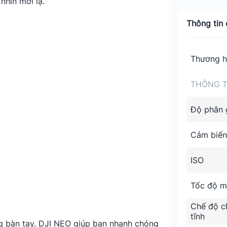
nhìn mới lạ.
Thông tin c
Thương h
THÔNG T
Độ phân g
Cảm biến
ISO
Tốc độ m
Chế độ c
tĩnh
òng bàn tay. DJI NEO giúp bạn nhanh chóng