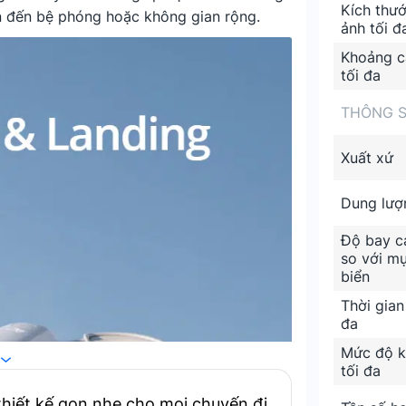
Kích thướ
 đến bệ phóng hoặc không gian rộng.
ảnh tối đ
Khoảng c
tối đa
THÔNG S
Xuất xứ
Dung lượ
Độ bay c
so với m
biển
Thời gian
đa
Mức độ k
tối đa
thiết kế gọn nhẹ cho mọi chuyến đi