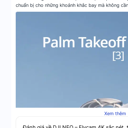
chuẩn bị cho những khoảnh khắc bay mà không cần
Xem thêm
Đánh giá về DJI NEO – Flycam 4K sắc nét, 