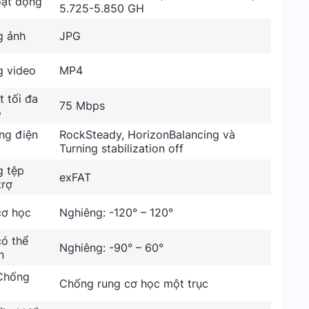
oạt động
5.725-5.850 GH
g ảnh
JPG
g video
MP4
t tối đa
75 Mbps
o
ng điện
RockSteady, HorizonBalancing và
Turning stabilization off
g tệp
exFAT
trợ
cơ học
Nghiêng: -120° – 120°
có thể
Nghiêng: -90° – 60°
n
Chống
Chống rung cơ học một trục