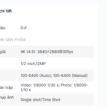
hi tiết
iệu
DJI
IN SẢN PHẨM
iải
4K (4:3): 3840×2880@30fps
1/2-inch,12MP
100-6400 (Auto); 100-6400 (Manual)
Video: 1/8000-1/30 s; Photo: 1/8000-
àn trập
1/10 s
hụp ảnh
Single shot/Time Shot