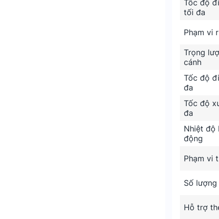
Tốc độ đi
g lại trải nghiệm bay tự do và rảnh tay.
tối đa
Phạm vi 
Trọng lư
cánh
Tốc độ đi
đa
Tốc độ x
đa
Nhiệt độ 
động
Phạm vi 
Số lượng
Hỗ trợ t