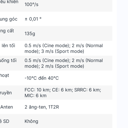
ều khiển
100°/s
rung góc
± 0,01 °
ợng cất
135g
 lên tối
0.5 m/s (Cine mode); 2 m/s (Normal
mode); 3 m/s (Sport mode)
uống tối
0.5 m/s (Cine mode); 2 m/s (Normal
mode); 2 m/s (Sport mode)
hoạt
-10°C đến 40°C
FCC: 10 km; CE: 6 km; SRRC: 6 km;
truyền
MIC: 6 km
 Anten
2 ăng-ten, 1T2R
hẻ SD
Không