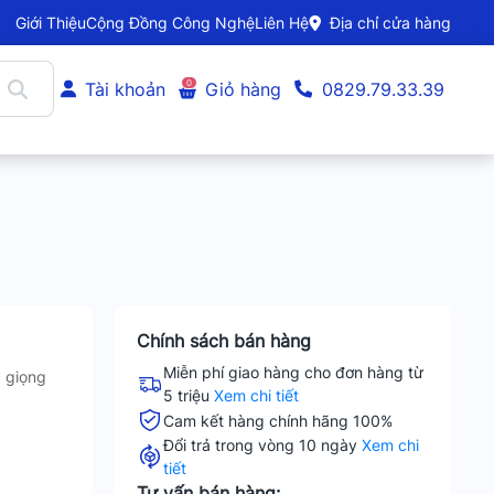
Giới Thiệu
Cộng Đồng Công Nghệ
Liên Hệ
Địa chỉ cửa hàng
0
Tài khoản
Giỏ hàng
0829.79.33.39
Chính sách bán hàng
Miễn phí giao hàng cho đơn hàng từ
c giọng
5 triệu
Xem chi tiết
Cam kết hàng chính hãng 100%
Đổi trả trong vòng 10 ngày
Xem chi
tiết
Tư vấn bán hàng: