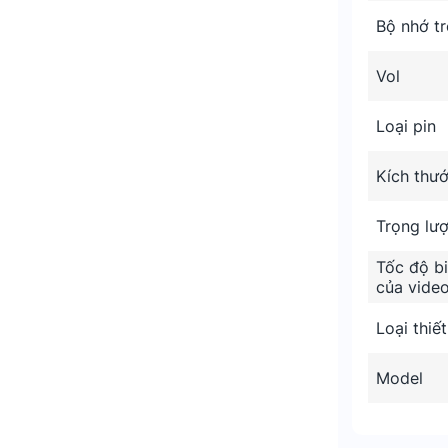
Bộ nhớ t
Vol
Loại pin
Kích thư
Trọng lư
Tốc độ bi
của vide
n bằng giọng nói
Loại thiết
Model
eo 4K siêu sắc nét ở tốc độ 30 khung
nhìn trên cao.