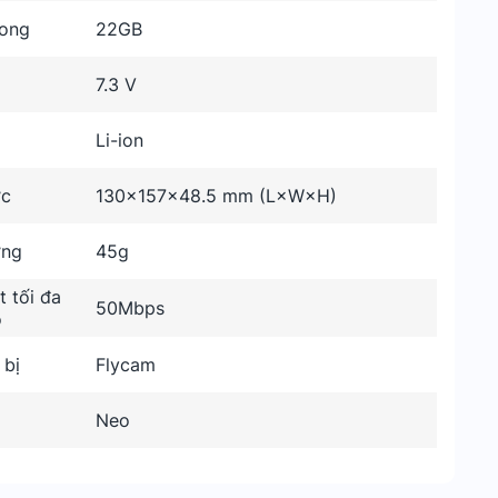
rong
22GB
7.3 V
Li-ion
ớc
130×157×48.5 mm (L×W×H)
ợng
45g
t tối đa
50Mbps
o
 bị
Flycam
Neo