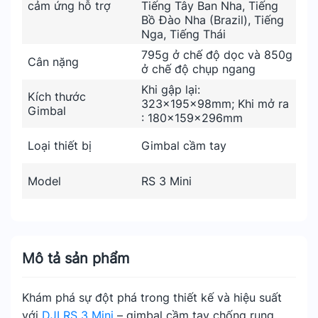
cảm ứng hỗ trợ
Tiếng Tây Ban Nha, Tiếng
Bồ Đào Nha (Brazil), Tiếng
Nga, Tiếng Thái
795g ở chế độ dọc và 850g
Cân nặng
ở chế độ chụp ngang
Khi gập lại:
Kích thước
323×195×98mm; Khi mở ra
Gimbal
: 180×159×296mm
Loại thiết bị
Gimbal cầm tay
Model
RS 3 Mini
Mô tả sản phẩm
Khám phá sự đột phá trong thiết kế và hiệu suất
với
DJI RS 3 Mini
– gimbal cầm tay chống rung