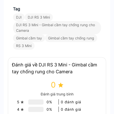
Tag
DJI
DJI RS 3 Mini
DJI RS 3 Mini có thiết kế nhẹ và di động
DJI RS 3 Mini - Gimbal cầm tay chống rung cho
Camera
Hiệu suất ổn định chuyên nghiệp
Gimbal cầm tay
Gimbal cầm tay chống rung
RS 3 Mini
Được trang bị thuật toán ổn định RS thế hệ thứ 3.
RS 3 Mini mang đến khả năng ổn định hình ảnh
vượt trội. Ngay cả trong các tình huống quay phức
Đánh giá về DJI RS 3 Mini - Gimbal cầm
tạp. Dù bạn chụp ảnh góc thấp, quay ở chế độ đèn
tay chống rung cho Camera
pin, hay ghi hình chuyển động phức tạp. RS 3 Mini
luôn đảm bảo độ ổn định để bạn sáng tạo một
0
cách tự tin.
Đánh giá trung bình
5
0%
0 đánh giá
4
0%
0 đánh giá