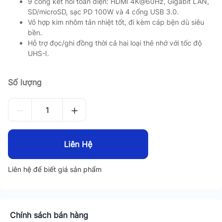
9 cổng kết nối toàn diện: HDMI 4K@60Hz, Gigabit LAN,
SD/microSD, sạc PD 100W và 4 cổng USB 3.0.
Vỏ hợp kim nhôm tản nhiệt tốt, đi kèm cáp bện dù siêu
bền.
Hỗ trợ đọc/ghi đồng thời cả hai loại thẻ nhớ với tốc độ
UHS-I.
Số lượng
Liên Hệ
Liên hệ để biết giá sản phẩm
Chính sách bán hàng