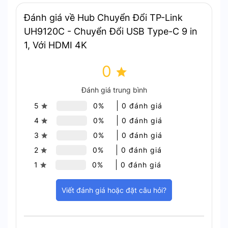
Đánh giá về Hub Chuyển Đổi TP-Link
UH9120C - Chuyển Đổi USB Type-C 9 in
1, Với HDMI 4K
0
Đánh giá trung bình
5
0%
0 đánh giá
4
0%
0 đánh giá
Chất lượng hình ảnh 4K sắc nét
3
0%
0 đánh giá
2
0%
0 đánh giá
Sạc nhanh 100W và Truyền dữ
1
0%
0 đánh giá
liệu siêu tốc
Viết đánh giá hoặc đặt câu hỏi?
Thiết bị tích hợp cổng
USB-C Power Delivery (PD)
100W
. Cho phép bạn sạc đầy pin cho laptop trong