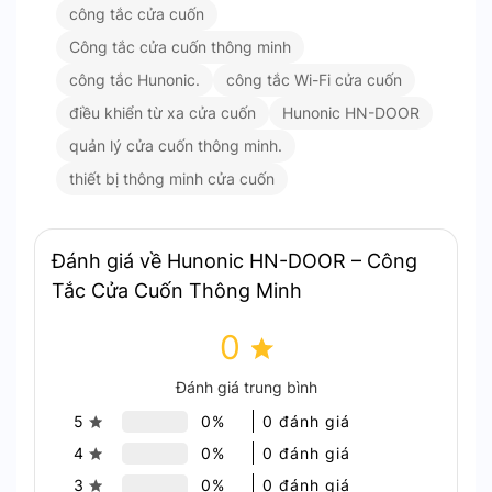
công tắc cửa cuốn
Tính năng nổi bật
Công tắc cửa cuốn thông minh
công tắc Hunonic.
công tắc Wi-Fi cửa cuốn
Ứng Dụng Trong Thực Tế
điều khiển từ xa cửa cuốn
Hunonic HN-DOOR
Nhà Ở Gia Đình
: Quản lý cửa cuốn nhanh
quản lý cửa cuốn thông minh.
chóng, tiện lợi.
thiết bị thông minh cửa cuốn
Cửa Hàng, Kho Bãi
: Đảm bảo an toàn và
thuận tiện cho việc sử dụng hàng ngày.
Căn Hộ Chung Cư
: Giải pháp tối ưu cho hệ
Đánh giá về Hunonic HN-DOOR – Công
thống cửa cuốn hiện đại.
Tắc Cửa Cuốn Thông Minh
Xưởng Sản Xuất
: Tăng cường an ninh và hiệu
quả quản lý thiết bị.
0
Đánh giá trung bình
5
0%
0 đánh giá
4
0%
0 đánh giá
3
0%
0 đánh giá