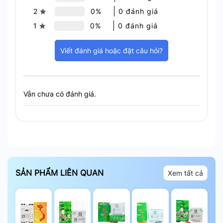
2
0%
0 đánh giá
1
0%
0 đánh giá
Viết đánh giá hoặc đặt câu hỏi?
Vẫn chưa có đánh giá.
Ứng Dụng Trong Thực Tế
Tại Sao Nên Chọn Hunonic HN-
SẢN PHẨM LIÊN QUAN
Xem tất cả
DOOR?
Tiện Lợi Vượt Trội
: Điều khiển từ xa, hẹn giờ
linh hoạt.