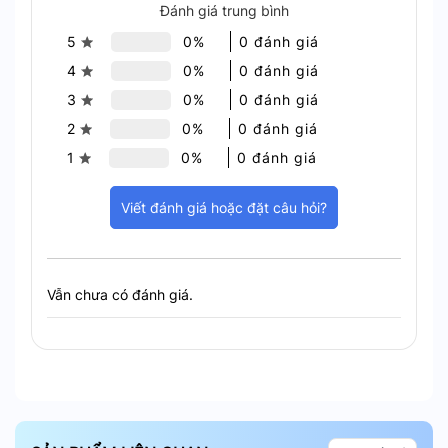
Đánh giá trung bình
5
0%
0 đánh giá
4
0%
0 đánh giá
3
0%
0 đánh giá
2
0%
0 đánh giá
1
0%
0 đánh giá
Viết đánh giá hoặc đặt câu hỏi?
tích hợp kết nối wifi và blutooth thông minh
Vẫn chưa có đánh giá.
Phù hợp với mọi mẫu cổng tự
động
Hunonic HNGATE tương thích với hầu hết các mẫu
cổng tự động trên thị trường. Bạn có thể dễ dàng
lắp đặt sản phẩm mà không cần thay đổi kết cấu