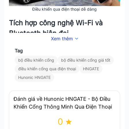
Điều khiển qua điện thoại dễ dàng
Tích hợp công nghệ Wi-Fi và
Bluetooth hiện đại
Xem thêm
Sản phẩm hỗ trợ cả hai chuẩn kết nối phổ biến là
Tag
Wi-Fi và Bluetooth. Giúp đảm bảo khả năng kết
bộ điều khiển cổng
bộ điều khiển cổng giá tốt
nối ổn định và linh hoạt. Bạn có thể điều khiển
điều khiển cổng qua điện thoại
HNGATE
cổng thông qua ứng dụng điện thoại mà không
cần lo lắng về khoảng cách giữa thiết bị điều
Hunonic HNGATE
khiển và cổng.
Đánh giá về Hunonic HNGATE - Bộ Điều
Khiển Cổng Thông Minh Qua Điện Thoại
0