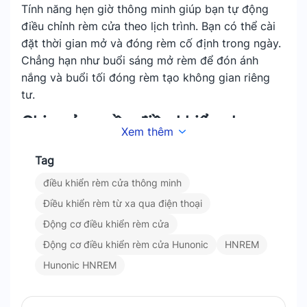
Tính năng hẹn giờ thông minh giúp bạn tự động
điều chỉnh rèm cửa theo lịch trình. Bạn có thể cài
đặt thời gian mở và đóng rèm cố định trong ngày.
Chẳng hạn như buổi sáng mở rèm để đón ánh
nắng và buổi tối đóng rèm tạo không gian riêng
tư.
Chia sẻ quyền điều khiển cho
Xem thêm
nhiều người dùng
Tag
Hunonic HNREM cho phép bạn chia sẻ quyền điều
điều khiển rèm cửa thông minh
khiển rèm cửa cho nhiều người dùng một cách
Điều khiển rèm từ xa qua điện thoại
nhanh chóng và dễ dàng.
Động cơ điều khiển rèm cửa
Mỗi người dùng sẽ có tài khoản riêng biệt để điều
Động cơ điều khiển rèm cửa Hunonic
HNREM
khiển rèm. Đảm bảo an toàn và thuận tiện trong
Hunonic HNREM
việc quản lý.
Ứng dụng của Hunonic HNREM