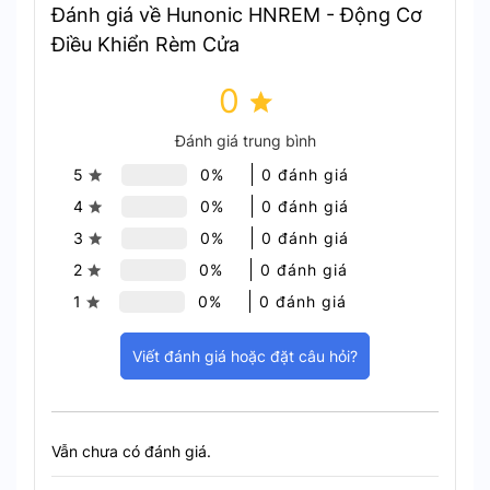
Đánh giá về Hunonic HNREM - Động Cơ
Điều Khiển Rèm Cửa
Hunonic HNREM không chỉ phù hợp cho ngôi nhà
thông minh mà còn có thể được sử dụng trong
0
văn phòng, khách sạn, hoặc các khu vực công
cộng. Bạn có thể tạo không gian sống và làm việc
Đánh giá trung bình
tiện nghi hơn với rèm cửa được điều khiển tự
5
0%
0 đánh giá
động. Đồng thời tiết kiệm thời gian và năng lượng.
4
0%
0 đánh giá
3
0%
0 đánh giá
2
0%
0 đánh giá
1
0%
0 đánh giá
Viết đánh giá hoặc đặt câu hỏi?
Vẫn chưa có đánh giá.