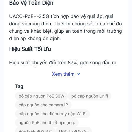
Bảo Vệ Toàn Diện
UACC-PoE+-2.5G tích hợp bảo vệ quá áp, quá
dòng và xung đỉnh. Thiết bị chống sét ở cả chế độ
chung và khác biệt, giúp an toàn trong môi trường
điện áp không ổn định.
Hiệu Suất Tối Ưu
Hiệu suất chuyển đổi trên 87%, gợn sóng đầu ra
<1%. Tần số chuyển mạch lên đến 65 kHz giúp
Xem thêm
thiết bị vận hành êm và tiết kiệm năng lượng.
Tag
Cổng RJ45 2.5G – Truyền Dữ Liệu Nhanh
bộ cấp nguồn PoE 30W
bộ cấp nguồn Unifi
Hỗ trợ cổng LAN Gigabit có vỏ kim loại chống
cấp nguồn cho camera IP
nhiễu. Đầu vào và đầu ra dạng RJ45 đảm bảo kết
cấp nguồn cho điểm truy cập Wi-Fi
nối ổn định, tốc độ cao.
nguồn PoE cho thiết bị mạng.
Thiết Kế Nhỏ Gọn – Dễ Lắp Đặt
PoE IEEE 802.3at
Unifi U-POE-AT