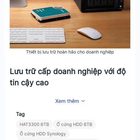
Thiết bị lưu trữ hoàn hảo cho doanh nghiệp
Lưu trữ cấp doanh nghiệp với độ
tin cậy cao
Với tối đa lên 1 triệu giờ MTBF.
Ổ cứng Synology
Xem thêm
HAT3300 6TB
mang lại độ tin cậy và độ bền, được
chế tạo để hoạt động hàng năm (24x7x365)
Tag
trong môi trường lưu trữ khắt khe nhất và được
HAT3300 6TB
Ổ cứng HDD 6TB
bảo hành 3 năm.
Ổ cứng HDD Synology