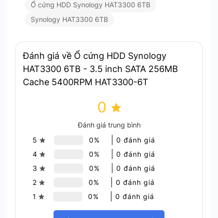
Ổ cứng HDD Synology HAT3300 6TB
Synology HAT3300 6TB
Đánh giá về Ổ cứng HDD Synology
HAT3300 6TB - 3.5 inch SATA 256MB
Synology HAT3300 6TB – Tự
Cache 5400RPM HAT3300-6T
động cập nhật firmware dễ dàng
Tối đa lên 1 triệu giờ MTBF và được bảo hành 3 năm
0
Tự động cập nhật và cài đặt chương trình cơ sở
Đánh giá trung bình
bằng một cú nhấp chuột thông qua DSM. Giúp
5
0%
0 đánh giá
giảm thiểu khối lượng công việc bảo trì và giảm
4
0%
0 đánh giá
khả năng bỏ sót.
3
0%
0 đánh giá
2
0%
0 đánh giá
1
0%
0 đánh giá