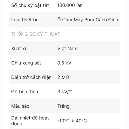
Số chu kỳ bật tắt
100.000 lần
Loại thiết bị
Ổ Cắm Máy Bơm Cách Điện
THÔNG SỐ KỸ THUẬT
Xuất xứ
Việt Nam
Chịu xung sét
0.5 kV
Điện trở cách điện
2 MΩ
Độ bền điện
3 kV/1'
Màu sắc
Trắng
Dải nhiệt độ hoạt
-10℃ ÷ 40℃
động