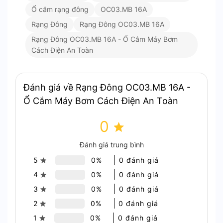
Rạng Đông OC03.MB 16A – An Toàn Điện Tuyệt Đối
Ổ cắm rạng đông
OC03.MB 16A
Rạng Đông
Rạng Đông OC03.MB 16A
Tự Động Hóa Hoạt Động Máy Bơm
Rạng Đông OC03.MB 16A - Ổ Cắm Máy Bơm
Cách Điện An Toàn
Chế độ tự động: Ổ cắm tự động bật máy
bơm khi phao điện báo cạn nước và ngắt khi
bể đầy, giảm hao phí điện năng.
Đánh giá về Rạng Đông OC03.MB 16A -
Chế độ thủ công: Người dùng có thể bật máy
Ổ Cắm Máy Bơm Cách Điện An Toàn
bơm thủ công trong 30 phút. Sau đó hệ
thống tự động chuyển về chế độ an toàn.
0
Đánh giá trung bình
5
0%
0 đánh giá
4
0%
0 đánh giá
3
0%
0 đánh giá
2
0%
0 đánh giá
1
0%
0 đánh giá