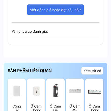
Rạng Đông OC03.MB 16A – Tự Động Hóa Hoạt Động Máy
Viết đánh giá hoặc đặt câu hỏi?
Bơm
Tiết Kiệm Chi Phí – Tăng Tuổi Thọ Phao Điện
Vẫn chưa có đánh giá.
Không tải trực tiếp qua tiếp điểm phao điện,
giảm hao mòn và giúp phao hoạt động bền
bỉ hơn.
Tự động ngắt máy bơm khi bể cạn, giảm lãng
phí điện năng và tránh cháy hỏng động cơ.
SẢN PHẨM LIÊN QUAN
Xem tất cả
Công
Ổ Cắm
Ổ Cắm
Ổ Cắm
Ổ Cắm
Tắc
Thông
Đa
WiFi
Thông