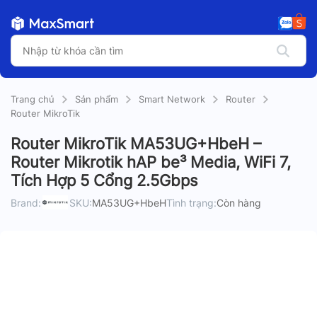
Trang chủ
Sản phẩm
Smart Network
Router
Router MikroTik
Router MikroTik MA53UG+HbeH –
Router Mikrotik hAP be³ Media, WiFi 7,
Tích Hợp 5 Cổng 2.5Gbps
Brand:
SKU:
MA53UG+HbeH
Tình trạng:
Còn hàng