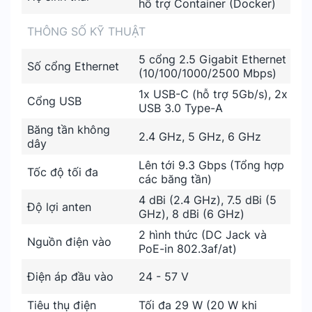
hỗ trợ Container (Docker)
THÔNG SỐ KỸ THUẬT
5 cổng 2.5 Gigabit Ethernet
Số cổng Ethernet
(10/100/1000/2500 Mbps)
1x USB-C (hỗ trợ 5Gb/s), 2x
Cổng USB
USB 3.0 Type-A
Băng tần không
2.4 GHz, 5 GHz, 6 GHz
dây
Lên tới 9.3 Gbps (Tổng hợp
Tốc độ tối đa
các băng tần)
4 dBi (2.4 GHz), 7.5 dBi (5
Độ lợi anten
GHz), 8 dBi (6 GHz)
2 hình thức (DC Jack và
Nguồn điện vào
PoE-in 802.3af/at)
Điện áp đầu vào
24 - 57 V
Tiêu thụ điện
Tối đa 29 W (20 W khi