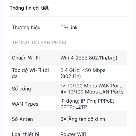
Thông tin chi tiết
Thương hiệu
TP-Link
THÔNG TIN SẢN PHẨM
Chuẩn Wi-Fi
Wifi 4 (IEEE 802.11n/b/g)
Tốc độ Wi-Fi tối
2.4 GHz: 450 Mbps
đa
(802.11n)
1× 10/100 Mbps WAN Port;
Số cổng
4× 10/100 Mbps LAN Ports
IP động; IP tĩnh; PPPoE;
WAN Types
PPTP; L2TP
Số Anten
3× Ăng ten cố định
Loại thiết bị
Router Wifi