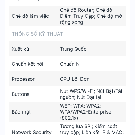
Chế độ Router; Chế độ
Chế độ làm việc
Điểm Truy Cập; Chế độ mở
rộng sóng
THÔNG SỐ KỸ THUẬT
Xuất xứ
Trung Quốc
Chuẩn kết nối
Chuẩn N
Processor
CPU Lõi Đơn
Nút WPS/Wi-Fi; Nút Bật/Tắt
Buttons
nguồn; Nút Đặt lại
WEP; WPA; WPA2;
Bảo mật
WPA/WPA2-Enterprise
(802.1x)
Tường lửa SPI; Kiểm soát
Network Security
truy cập; Liên kết IP & MAC;