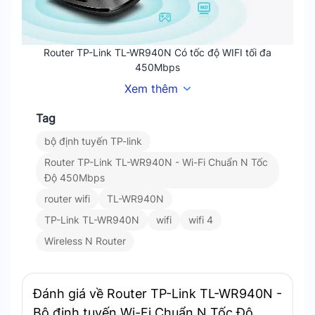
Router TP-Link TL-WR940N Có tốc độ WIFI tối đa
450Mbps
Xem thêm
Hỗ trợ nhiều chế độ hoạt động. Router TP-
Tag
Link TL-WR940N mang đến sự linh hoạt với 3
chế độ hoạt động chính. Chế độ Router, Chế
bộ định tuyến TP-link
độ Mở rộng sóng (Range Extender) và Chế
Router TP-Link TL-WR940N - Wi-Fi Chuẩn N Tốc
độ Điểm truy cập (Access Point).
Độ 450Mbps
router wifi
TL-WR940N
TP-Link TL-WR940N
wifi
wifi 4
Wireless N Router
Đánh giá về Router TP-Link TL-WR940N -
Bộ định tuyến Wi-Fi Chuẩn N Tốc Độ