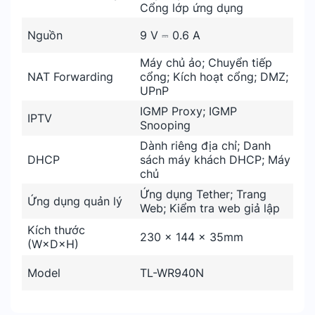
Cổng lớp ứng dụng
Nguồn
9 V ⎓ 0.6 A
Máy chủ ảo; Chuyển tiếp
NAT Forwarding
cổng; Kích hoạt cổng; DMZ;
UPnP
IGMP Proxy; IGMP
IPTV
Snooping
Dành riêng địa chỉ; Danh
DHCP
sách máy khách DHCP; Máy
chủ
Ứng dụng Tether; Trang
Ứng dụng quản lý
Web; Kiểm tra web giả lập
Kích thước
230 × 144 × 35mm
(W×D×H)
Model
TL-WR940N