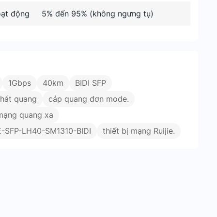
ạt động
5% đến 95% (không ngưng tụ)
1Gbps
40km
BIDI SFP
phát quang
cáp quang đơn mode.
 mạng quang xa
GE-SFP-LH40-SM1310-BIDI
thiết bị mạng Ruijie.