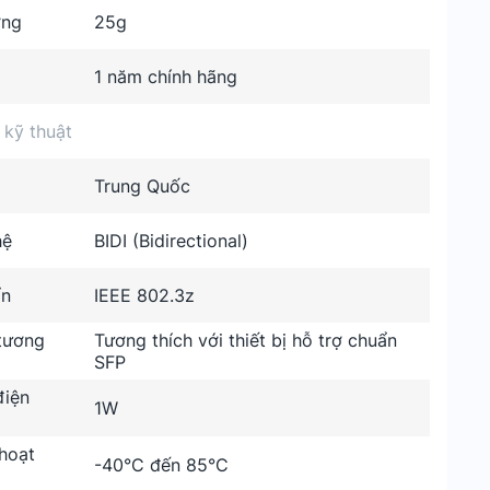
ợng
25g
1 năm chính hãng
 kỹ thuật
Trung Quốc
hệ
BIDI (Bidirectional)
ẩn
IEEE 802.3z
 tương
Tương thích với thiết bị hỗ trợ chuẩn
SFP
điện
1W
hoạt
-40°C đến 85°C