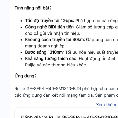
:
Tính năng nổi bật
Tốc độ truyền tải 1Gbps
: Phù hợp cho các ứn
Công nghệ BIDI tiên tiến
: Giảm số lượng cáp q
cho cả gửi và nhận tín hiệu.
Khoảng cách truyền tải 40km
: Đáp ứng các nh
mạng doanh nghiệp.
Bước sóng 1310nm
: Tối ưu hóa hiệu suất truy
Khả năng tương thích cao
: Hoạt động ổn định 
Ruijie và các thương hiệu khác.
:
Ứng dụng
Ruijie GE-SFP-LH40-SM1310-BIDI phù hợp cho các m
các ứng dụng cần kết nối mạng tầm xa. Sản phẩm đ
kết nối giữa các chi nhánh hoặc khu vực địa lý cách
Xem thêm
:
Tại sao nên chọn
Đánh giá về Ruijie GE-SFP-LH40-SM1310-BI