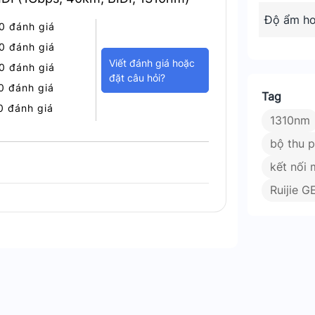
Độ ẩm ho
hiệu suất và tiết kiệm chi phí. Với công
0 đánh giá
m bảo kết nối mạng ổn định mà còn giúp
0 đánh giá
Viết đánh giá hoặc
0 đánh giá
đặt câu hỏi?
0 đánh giá
Tag
0 đánh giá
ởng để nâng cấp và tối ưu hóa hệ thống
1310nm
ps. Khoảng cách 40km và hiệu quả sử
bộ thu 
oanh nghiệp của bạn.
kết nối
Ruijie 