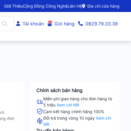
Giới Thiệu
Cộng Đồng Công Nghệ
Liên Hệ
Địa chỉ cửa hàng
0
Tài khoản
Giỏ hàng
0829.79.33.39
Chính sách bán hàng
Miễn phí giao hàng cho đơn hàng từ
5 triệu
Xem chi tiết
Cam kết hàng chính hãng 100%
ận)
Đổi trả trong vòng 10 ngày
Xem chi
ang đơn
tiết
Tư vấn bán hàng: