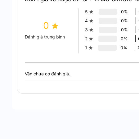
Sản phẩm mang lại sự kết hợp hoàn hảo giữa tốc độ, 
5
0%
nghệ BIDI, GE-SFP-LH40-SM1310-BIDI không chỉ đả
4
0%
0
giảm chi phí đầu tư vào cơ sở hạ tầng cáp quang.
3
0%
:
Đánh giá trung bình
Kết luận
2
0%
1
0%
Ruijie GE-SFP-LH40-SM1310-BIDI là giải pháp lý tư
mạng quang tầm xa. Sản phẩm đảm bảo tốc độ 1Gb
dụng tài nguyên cao. Mang lại giá trị lâu dài cho d
Vẫn chưa có đánh giá.