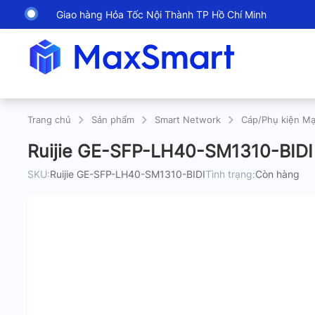
Giao hàng Hỏa Tốc Nội Thành TP Hồ Chí Minh
Trang chủ
Sản phẩm
Smart Network
Cáp/Phụ kiện M
Ruijie GE-SFP-LH40-SM1310-BIDI 
SKU:
Ruijie GE-SFP-LH40-SM1310-BIDI
Tình trạng:
Còn hàng