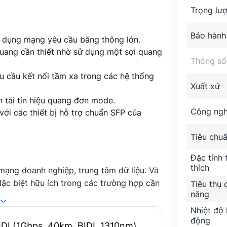
Trọng lư
Bảo hành
g dụng mạng yêu cầu băng thông lớn.
uang cần thiết nhờ sử dụng một sợi quang
Thông số
u cầu kết nối tầm xa trong các hệ thống
Xuất xứ
ền tải tín hiệu quang đơn mode.
Công ng
với các thiết bị hỗ trợ chuẩn SFP của
Tiêu chu
Đặc tính
thích
ạng doanh nghiệp, trung tâm dữ liệu. Và
ặc biệt hữu ích trong các trường hợp cần
Tiêu thụ 
năng
 xa nhau.
Nhiệt độ 
động
DI (1Gbps, 40km, BIDI, 1310nm)