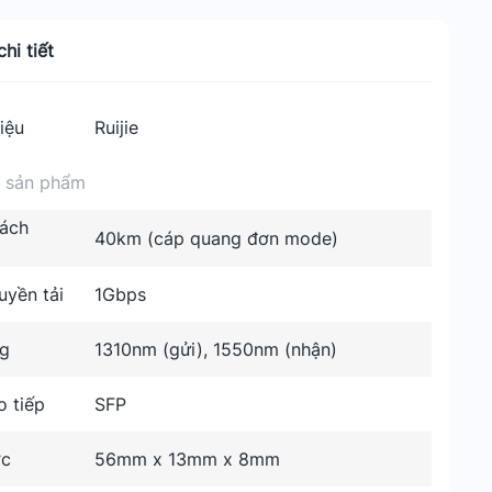
hi tiết
iệu
Ruijie
n sản phẩm
ách
40km (cáp quang đơn mode)
uyền tải
1Gbps
g
1310nm (gửi), 1550nm (nhận)
o tiếp
SFP
ớc
56mm x 13mm x 8mm