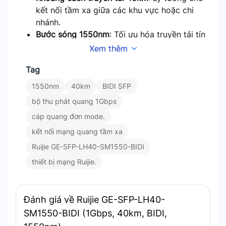
kết nối tầm xa giữa các khu vực hoặc chi
nhánh.
Bước sóng 1550nm
: Tối ưu hóa truyền tải tín
hiệu với độ suy hao thấp trên cáp quang đơn
Xem thêm
mode.
Tag
Tương thích rộng rãi
: Hoạt động ổn định với
các thiết bị hỗ trợ chuẩn SFP của Ruijie và
1550nm
40km
BIDI SFP
các thương hiệu khác.
bộ thu phát quang 1Gbps
:
Ứng dụng
cáp quang đơn mode.
kết nối mạng quang tầm xa
Ruijie GE-SFP-LH40-SM1550-BIDI được thiết kế
Ruijie GE-SFP-LH40-SM1550-BIDI
cho các mạng doanh nghiệp, văn phòng, trung
thiết bị mạng Ruijie.
tâm dữ liệu. Hoặc kết nối giữa các chi nhánh ở
khoảng cách xa. Đây là lựa chọn hoàn hảo cho
các hệ thống mạng cần sự ổn định, hiệu quả và chi
Đánh giá về Ruijie GE-SFP-LH40-
phí hợp lý.
SM1550-BIDI (1Gbps, 40km, BIDI,
:
Tại sao nên chọn