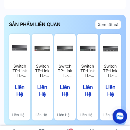
SẢN PHẨM LIÊN QUAN
Xem tất cả
Switch
Switch
Switch
Switch
Switch
TP-Link
TP-Link
TP-Link
TP-Link
TP-Link
TL-
TL-
TL-
TL-
TL-
SL1311P
SG1210P
SG1210MPE
SG1218MPE
SX1008
–
– Bộ
–
–
– Bộ
Liên
Liên
Liên
Liên
Liên
Switch
Chia
Switch
Switch
Chia
Hệ
Hệ
Hệ
Hệ
Hệ
8 Cổng
Mạng 8
8 Cổng
16
Mạng 8
PoE
Cổng
PoE,
Cổng
Cổng
100Mbps,
PoE,
Switch
PoE,
10G,
2 Cổng
Switch
Gigabit
Switch
Switch
Uplink
Unmanaged
Easy
Gigabit
Unmanaged
Liên Hệ
Liên Hệ
Liên Hệ
Liên Hệ
Liên Hệ
Gigabit,
123W
Smart
Easy
Switch
123W
Smart
Unmanaged
250W
0