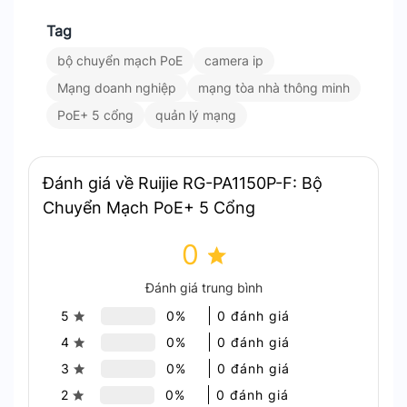
Tính năng tiết kiệm năng lượng:
Hỗ trợ các
Tag
cơ chế tiết kiệm điện năng như chế độ tự
động tắt cổng không sử dụng.
bộ chuyển mạch PoE
camera ip
Ứng dụng:
Mạng doanh nghiệp
mạng tòa nhà thông minh
PoE+ 5 cổng
quản lý mạng
Tòa nhà thông minh:
Cung cấp nguồn cho
các thiết bị như camera giám sát, điểm truy
cập Wi-Fi. Hệ thống báo động và các thiết bị
Đánh giá về Ruijie RG-PA1150P-F: Bộ
IoT.
Chuyển Mạch PoE+ 5 Cổng
Mạng doanh nghiệp nhỏ:
Được sử dụng trong
các văn phòng. Cửa hàng hoặc các mạng
0
doanh nghiệp nhỏ yêu cầu giải pháp mạng
Đánh giá trung bình
linh hoạt và tiết kiệm.
Mạng giám sát:
Hỗ trợ các ứng dụng yêu cầu
5
0%
0 đánh giá
kết nối mạng ổn định và nguồn điện PoE cho
4
0%
0 đánh giá
camera và các thiết bị giám sát.
3
0%
0 đánh giá
Tại sao nên chọn:
2
0%
0 đánh giá